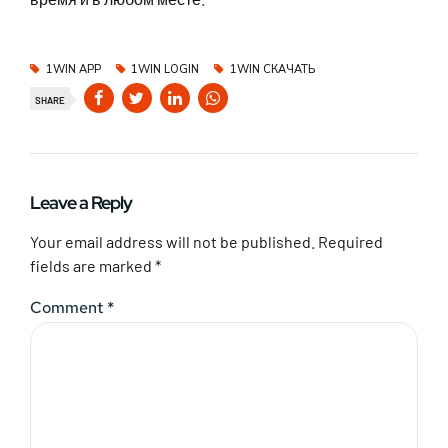
1WIN APP
1WIN LOGIN
1WIN СКАЧАТЬ
SHARE
Leave a Reply
Your email address will not be published. Required
fields are marked *
Comment
*