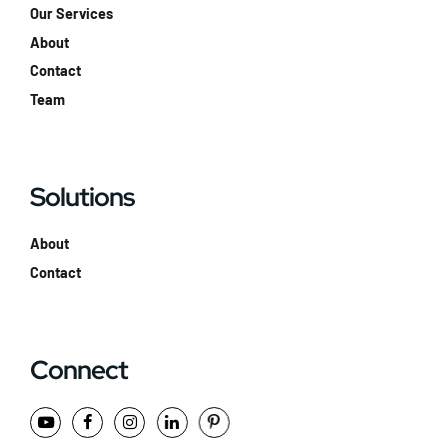
Our Services
About
Contact
Team
Solutions
About
Contact
Connect