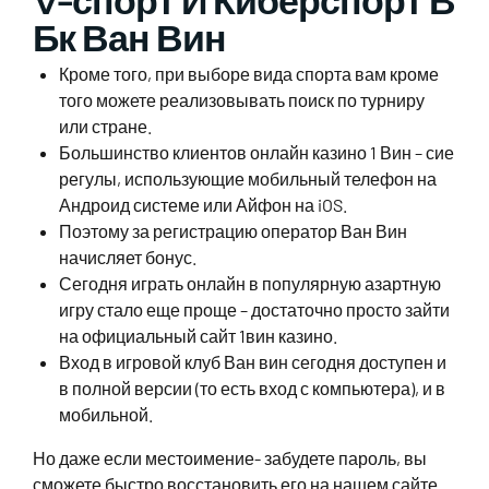
V-спорт И Киберспорт В
Бк Ван Вин
Кроме того, при выборе вида спорта вам кроме
того можете реализовывать поиск по турниру
или стране.
Большинство клиентов онлайн казино 1 Вин – сие
регулы, использующие мобильный телефон на
Андроид системе или Айфон на iOS.
Поэтому за регистрацию оператор Ван Вин
начисляет бонус.
Сегодня играть онлайн в популярную азартную
игру стало еще проще – достаточно просто зайти
на официальный сайт 1вин казино.
Вход в игровой клуб Ван вин сегодня доступен и
в полной версии (то есть вход с компьютера), и в
мобильной.
Но даже если местоимение- забудете пароль, вы
сможете быстро восстановить его на нашем сайте.