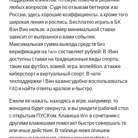
любых вопросов. Судя по отзывам беттеров изо
России, здесь хорошие коэффициенты, а кроме того
широкая линия и роспись. Бесплатно играть в БК
Ван Вин нельзя, а размер минимальной ставки
зависит от выбранного вами события.
Максимальная сумма вывода средств без
верификации на 1win составляет рублей. В 1Вин
доступны ставки на традиционные виды спорта,
такие как футбол, хоккей, игра, волейбол, а также
киберспорт и виртуальный спорт. В чате
техподдержки 1 Вин казино удобно воспользоваться
FAQ и найти ответы краткое и быстро.
Ежели ее нажать, находясь в игре, например, то
женщина будет свернута, и вы увидите рабочий стол
с открытым ПУСК’ом. Клавиша Win в сочетании с
другими клавишами помогает быстро совершать те
или иные действия. В таблице ниже опишем
основные сочетания, упрощающие работу с