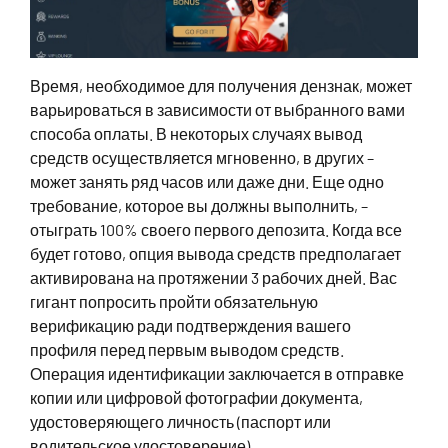
Время, необходимое для получения дензнак, может
варьироваться в зависимости от выбранного вами
способа оплаты. В некоторых случаях вывод
средств осуществляется мгновенно, в других –
может занять ряд часов или даже дни. Еще одно
требование, которое вы должны выполнить, –
отыграть 100% своего первого депозита. Когда все
будет готово, опция вывода средств предполагает
активирована на протяжении 3 рабочих дней. Вас
гигант попросить пройти обязательную
верификацию ради подтверждения вашего
профиля перед первым выводом средств.
Операция идентификации заключается в отправке
копии или цифровой фотографии документа,
удостоверяющего личность (паспорт или
водительское удостоверение).