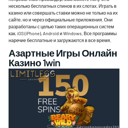
несколько бесплатных спинов в их слотах. Играть в
казино или совершать ставки можно не только на их
сайте, но и через официальные приложения. Они
разработаны с целью таких операционных систем
как, iOS (iPhone), Android и Windows. Все программы
наречие бесплатные и загружаются в все время.
Азартные Игры Онлайн
Казино 1win