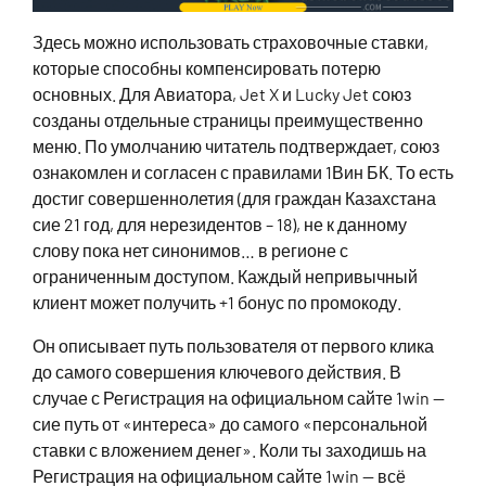
Здесь можно использовать страховочные ставки,
которые способны компенсировать потерю
основных. Для Авиатора, Jet X и Lucky Jet союз
созданы отдельные страницы преимущественно
меню. По умолчанию читатель подтверждает, союз
ознакомлен и согласен с правилами 1Вин БК. То есть
достиг совершеннолетия (для граждан Казахстана
сие 21 год, для нерезидентов – 18), не к данному
слову пока нет синонимов… в регионе с
ограниченным доступом. Каждый непривычный
клиент может получить +1 бонус по промокоду.
Он описывает путь пользователя от первого клика
до самого совершения ключевого действия. В
случае с Регистрация на официальном сайте 1win —
сие путь от «интереса» до самого «персональной
ставки с вложением денег». Коли ты заходишь на
Регистрация на официальном сайте 1win — всё