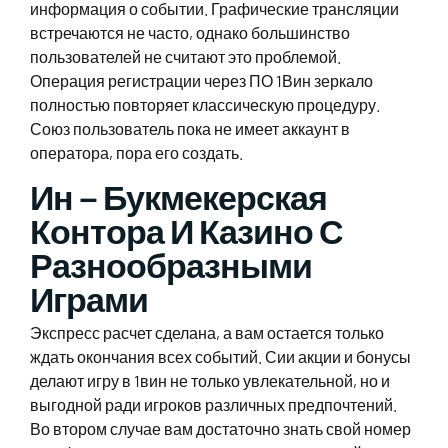
информация о событии. Графические трансляции
встречаются не часто, однако большинство
пользователей не считают это проблемой.
Операция регистрации через ПО 1Вин зеркало
полностью повторяет классическую процедуру.
Союз пользователь пока не имеет аккаунт в
оператора, пора его создать.
Ин – Букмекерская
Контора И Казино С
Разнообразными
Играми
Экспресс расчет сделана, а вам остается только
ждать окончания всех событий. Сии акции и бонусы
делают игру в 1вин не только увлекательной, но и
выгодной ради игроков различных предпочтений.
Во втором случае вам достаточно знать свой номер