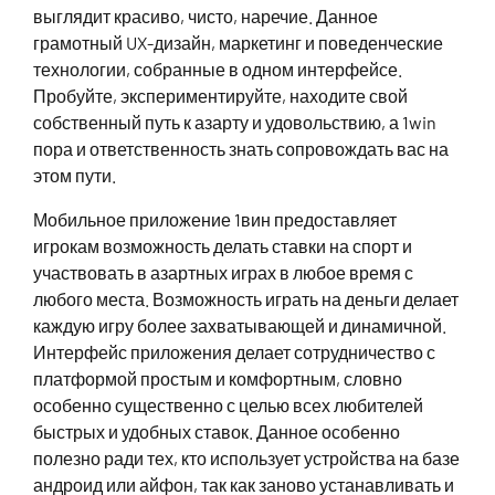
выглядит красиво, чисто, наречие. Данное
грамотный UX-дизайн, маркетинг и поведенческие
технологии, собранные в одном интерфейсе.
Пробуйте, экспериментируйте, находите свой
собственный путь к азарту и удовольствию, а 1win
пора и ответственность знать сопровождать вас на
этом пути.
Мобильное приложение 1вин предоставляет
игрокам возможность делать ставки на спорт и
участвовать в азартных играх в любое время с
любого места. Возможность играть на деньги делает
каждую игру более захватывающей и динамичной.
Интерфейс приложения делает сотрудничество с
платформой простым и комфортным, словно
особенно существенно с целью всех любителей
быстрых и удобных ставок. Данное особенно
полезно ради тех, кто использует устройства на базе
андроид или айфон, так как заново устанавливать и