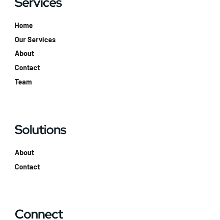
Services
Home
Our Services
About
Contact
Team
Solutions
About
Contact
Connect