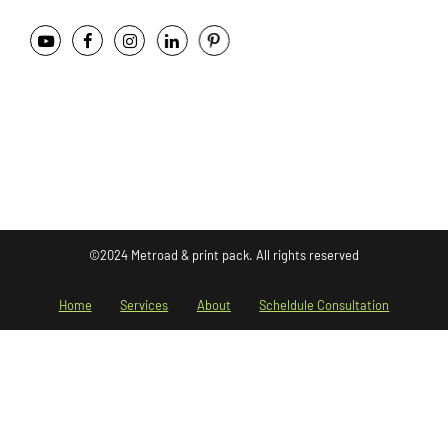
©2024 Metroad & print pack. All rights reserved
Home
Services
About
Scheldule Consultation