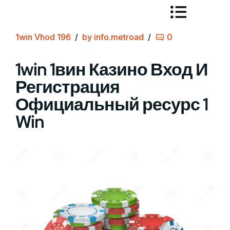
1win Vhod 196
by info.metroad
0
1win 1вин Казино Вход И
Регистрация
Официальный ресурс 1
Win