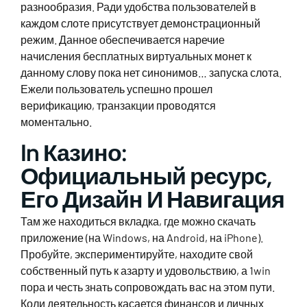
разнообразия. Ради удобства пользователей в
каждом слоте присутствует демонстрационный
режим. Данное обеспечивается наречие
начисления бесплатных виртуальных монет к
данному слову пока нет синонимов… запуска слота.
Ежели пользователь успешно прошел
верификацию, транзакции проводятся
моментально.
In Казино:
Официальный ресурс,
Его Дизайн И Навигация
Там же находиться вкладка, где можно скачать
приложение (на Windows, на Android, на iPhone).
Пробуйте, экспериментируйте, находите свой
собственный путь к азарту и удовольствию, а 1win
пора и честь знать сопровождать вас на этом пути.
Коли деятельность касается финансов и личных