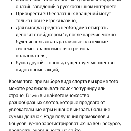
онлайн заведений в русскоязычном интернете.
Приобрести 70 бесплатных вращений могут
только новые игроки казино.
Для вывода средств необходимо отыграть
депозит с вейджером 1x, после наречие можно
будет использовать различные платежные
системы в зависимости от региона
пользователя.
буква другой стороны, существует множество
видов промо-акций.
Кроме того, при выборе вида спорта вы кроме того
можете реализовывать поиск по турниру или
стране. В 1win вы найдете множество
разнообразных слотов, которые предлагают
увлекательные игры и шанс выиграть большие
суммы дензнак. Ради получения промокодов и
бонусов нужно зарегистрироваться на веб-ресурсе,
проявлять энергичность на сайте.