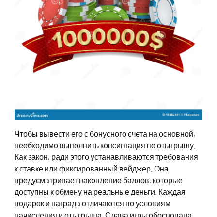
Чтобы вывести его с бонусного счета на основной,
необходимо выполнить консигнация по отыгрышу.
Как закон, ради этого устанавливаются требования
к ставке или фиксированный вейджер. Она
предусматривает накопление баллов, которые
доступны к обмену на реальные деньги. Каждая
подарок и награда отличаются по условиям
начисления и отыгрыша. Слава игры обоснована