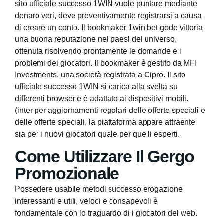
sito ufficiale successo 1WIN vuole puntare mediante
denaro veri, deve preventivamente registrarsi a causa
di creare un conto. Il bookmaker 1win bet gode vittoria
una buona reputazione nei paesi del universo,
ottenuta risolvendo prontamente le domande e i
problemi dei giocatori. Il bookmaker è gestito da MFI
Investments, una società registrata a Cipro. Il sito
ufficiale successo 1WIN si carica alla svelta su
differenti browser e è adattato ai dispositivi mobili.
(inter per aggiornamenti regolari delle offerte speciali e
delle offerte speciali, la piattaforma appare attraente
sia per i nuovi giocatori quale per quelli esperti.
Come Utilizzare Il Gergo
Promozionale
Possedere usabile metodi successo erogazione
interessanti e utili, veloci e consapevoli è
fondamentale con lo traguardo di i giocatori del web.