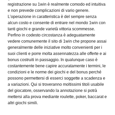
registrazione su 1win è realmente comodo ed intuitiva
e non prevede complicazioni di vario genere.
L’operazione in caratteristica è del sempre senza
alcun costo e consente di entrare nel mondo 1win con
tanti giochi e grande varietà vittoria scommesse.
Perfino in codesto circostanza è adeguatamente
vedere comunemente il sito di 1win che propone assai
generalmente delle iniziative molto convenienti per i
suoi clienti e porre molta assennatezza alle offerte e ai
bonus costruiti in passaggio. In qualunque caso è
costantemente bene capire accuratamente i termini, le
condizioni e le norme dei giochi e del bonus perché
possono permettersi di esserci soggette a scadenza e
a variazioni. Qui si troveranno moltissimi titoli usabile
del giocatore, osservando la annotazione si potrà
mettersi alla prova mediante roulette, poker, baccarat e
altri giochi simili.