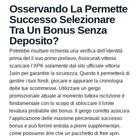
Osservando La Permette
Successo Selezionare
Tra Un Bonus Senza
Deposito?
Potrebbe risultare richiesta una verifica dell’identità
prima del il suo primo prelievo. Assicurati vittoria
scaricare l’APK solamente dal sito ufficiale vittoria
1win per garantire la sicurezza. Questo ti permetterà di
gestire i tuoi fondi, giocare e appurare la cronologia
delle tue scommesse. Utilizzare un gergo
promozionale attuale al momento tuttora iscrizione è
fondamentale con lo scopo di sbloccare il limite
levatura probabile del bonus. Il gergo corretto assicura
l’applicazione delle massime percentuali successo
bonus e può fornire entrata a premi supplementari,
come possiamo dire che un pacchetto di free spin.