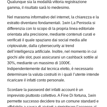
Qualunque sia la modalità vittoria registrazione
gamma, il risultato sarà lo medesimo.
Nel marasma informativo del internet, la chiarezza e la
estratto diventano fondamentali. 1win La Penisola si
differenzia con lo scopo di la propria linea editoriale
orientata alla precisione, mediante contenuti curati e
verificati il quale spaziano dai social media alle
criptovalute, dalla cybersecurity ai trend
dell’intelligenza artificiale. Inoltre, nel momento in cui
giochi alle slot, puoi assicurarsi un cashback sottile al
30%, mediante un massimo di 1000€.
Indipendentemente dal tecnica eletto, è necessario
determinare la valuta costruiti in i quali l’utente intende
ricaricare il infatti conto personale.
Scordare la password del infatti account è un
imprevisto piuttosto collettivo. A Fine Di fortuna, 1win
permette successo decidere tra un comune standard e
affidabile a causa di aiutarti a ripristinare l’accesso al