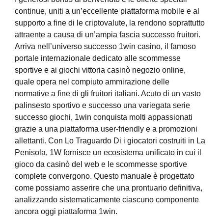
continue, uniti a un’eccellente piattaforma mobile e al
supporto a fine di le criptovalute, la rendono soprattutto
attraente a causa di un’ampia fascia successo fruitori.
Arriva nell’universo successo 1win casino, il famoso
portale internazionale dedicato alle scommesse
sportive e ai giochi vittoria casinò negozio online,
quale opera nel compiuto ammirazione delle
normative a fine di gli fruitori italiani. Acuto di un vasto
palinsesto sportivo e successo una variegata serie
successo giochi, 1win conquista molti appassionati
grazie a una piattaforma user-friendly e a promozioni
allettanti. Con Lo Traguardo Di i giocatori costruiti in La
Penisola, 1W fornisce un ecosistema unificato in cui il
gioco da casinò del web e le scommesse sportive
complete convergono. Questo manuale è progettato
come possiamo asserire che una prontuario definitiva,
analizzando sistematicamente ciascuno componente
ancora oggi piattaforma 1win.