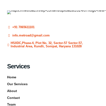
+91 7065611101
info.metroad@gmail.com
HSIIDC,Phase-4, Plot No. 32, Sector-57 Sector-57,
Industrial Area, Kundli, Sonipat, Haryana 131028
Services
Home
Our Services
About
Contact
Team