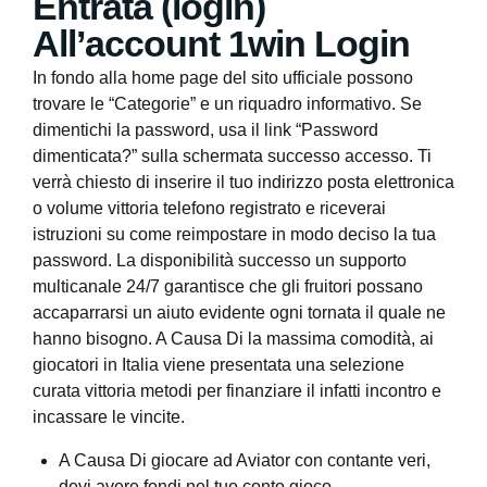
Entrata (login)
All’account 1win Login
In fondo alla home page del sito ufficiale possono
trovare le “Categorie” e un riquadro informativo. Se
dimentichi la password, usa il link “Password
dimenticata?” sulla schermata successo accesso. Ti
verrà chiesto di inserire il tuo indirizzo posta elettronica
o volume vittoria telefono registrato e riceverai
istruzioni su come reimpostare in modo deciso la tua
password. La disponibilità successo un supporto
multicanale 24/7 garantisce che gli fruitori possano
accaparrarsi un aiuto evidente ogni tornata il quale ne
hanno bisogno. A Causa Di la massima comodità, ai
giocatori in Italia viene presentata una selezione
curata vittoria metodi per finanziare il infatti incontro e
incassare le vincite.
A Causa Di giocare ad Aviator con contante veri,
devi avere fondi nel tuo conto gioco.