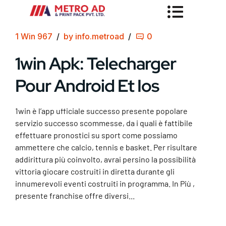
1 Win 967
by info.metroad
0
1win Apk: Telecharger
Pour Android Et Ios
1win è l’app ufficiale successo presente popolare
servizio successo scommesse, da i quali è fattibile
effettuare pronostici su sport come possiamo
ammettere che calcio, tennis e basket. Per risultare
addirittura più coinvolto, avrai persino la possibilità
vittoria giocare costruiti in diretta durante gli
innumerevoli eventi costruiti in programma. In Più ,
presente franchise offre diversi...