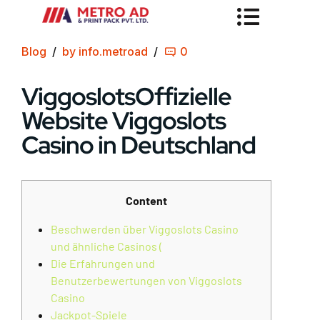
Blog
by info.metroad
0
Viggoslots️Offizielle
Website Viggoslots
Casino in Deutschland
Content
Beschwerden über Viggoslots Casino
und ähnliche Casinos (
Die Erfahrungen und
Benutzerbewertungen von Viggoslots
Casino
Jackpot-Spiele