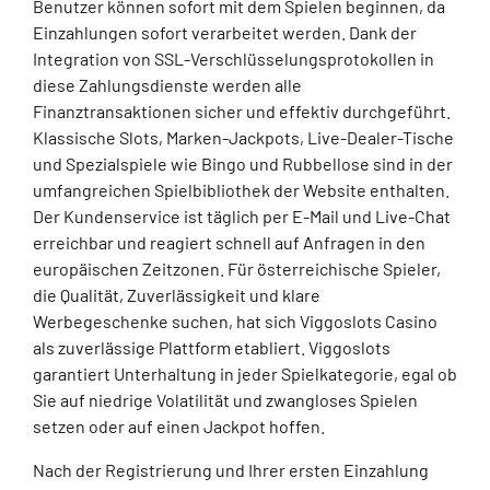
Benutzer können sofort mit dem Spielen beginnen, da
Einzahlungen sofort verarbeitet werden. Dank der
Integration von SSL-Verschlüsselungsprotokollen in
diese Zahlungsdienste werden alle
Finanztransaktionen sicher und effektiv durchgeführt.
Klassische Slots, Marken-Jackpots, Live-Dealer-Tische
und Spezialspiele wie Bingo und Rubbellose sind in der
umfangreichen Spielbibliothek der Website enthalten.
Der Kundenservice ist täglich per E-Mail und Live-Chat
erreichbar und reagiert schnell auf Anfragen in den
europäischen Zeitzonen. Für österreichische Spieler,
die Qualität, Zuverlässigkeit und klare
Werbegeschenke suchen, hat sich Viggoslots Casino
als zuverlässige Plattform etabliert. Viggoslots
garantiert Unterhaltung in jeder Spielkategorie, egal ob
Sie auf niedrige Volatilität und zwangloses Spielen
setzen oder auf einen Jackpot hoffen.
Nach der Registrierung und Ihrer ersten Einzahlung