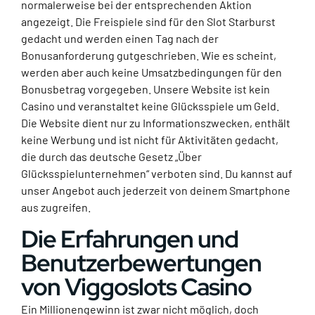
normalerweise bei der entsprechenden Aktion
angezeigt. Die Freispiele sind für den Slot Starburst
gedacht und werden einen Tag nach der
Bonusanforderung gutgeschrieben. Wie es scheint,
werden aber auch keine Umsatzbedingungen für den
Bonusbetrag vorgegeben. Unsere Website ist kein
Casino und veranstaltet keine Glücksspiele um Geld.
Die Website dient nur zu Informationszwecken, enthält
keine Werbung und ist nicht für Aktivitäten gedacht,
die durch das deutsche Gesetz „Über
Glücksspielunternehmen“ verboten sind. Du kannst auf
unser Angebot auch jederzeit von deinem Smartphone
aus zugreifen.
Die Erfahrungen und
Benutzerbewertungen
von Viggoslots Casino
Ein Millionengewinn ist zwar nicht möglich, doch