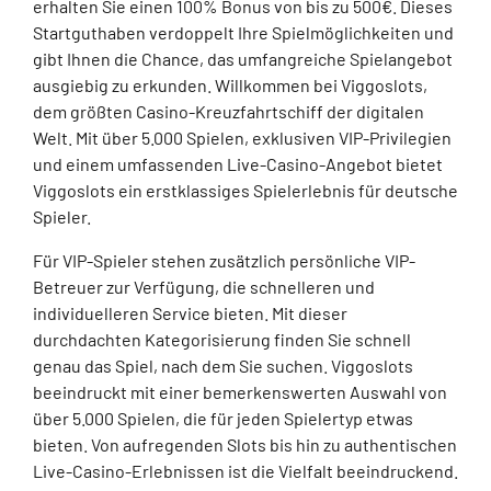
erhalten Sie einen 100% Bonus von bis zu 500€. Dieses
Startguthaben verdoppelt Ihre Spielmöglichkeiten und
gibt Ihnen die Chance, das umfangreiche Spielangebot
ausgiebig zu erkunden. Willkommen bei Viggoslots,
dem größten Casino-Kreuzfahrtschiff der digitalen
Welt. Mit über 5.000 Spielen, exklusiven VIP-Privilegien
und einem umfassenden Live-Casino-Angebot bietet
Viggoslots ein erstklassiges Spielerlebnis für deutsche
Spieler.
Für VIP-Spieler stehen zusätzlich persönliche VIP-
Betreuer zur Verfügung, die schnelleren und
individuelleren Service bieten. Mit dieser
durchdachten Kategorisierung finden Sie schnell
genau das Spiel, nach dem Sie suchen. Viggoslots
beeindruckt mit einer bemerkenswerten Auswahl von
über 5.000 Spielen, die für jeden Spielertyp etwas
bieten. Von aufregenden Slots bis hin zu authentischen
Live-Casino-Erlebnissen ist die Vielfalt beeindruckend.