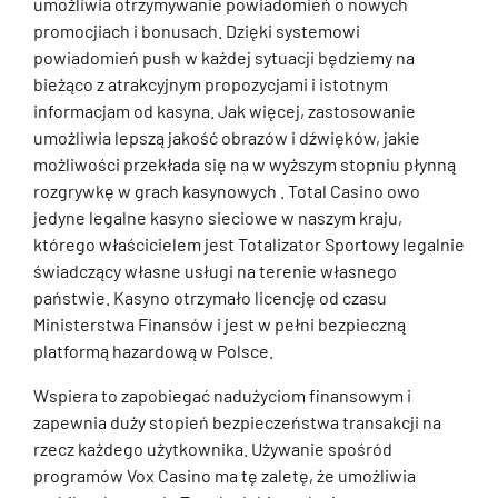
umożliwia otrzymywanie powiadomień o nowych
promocjiach i bonusach. Dzięki systemowi
powiadomień push w każdej sytuacji będziemy na
bieżąco z atrakcyjnym propozycjami i istotnym
informacjam od kasyna. Jak więcej, zastosowanie
umożliwia lepszą jakość obrazów i dźwięków, jakie
możliwości przekłada się na w wyższym stopniu płynną
rozgrywkę w grach kasynowych . Total Casino owo
jedyne legalne kasyno sieciowe w naszym kraju,
którego właścicielem jest Totalizator Sportowy legalnie
świadczący własne usługi na terenie własnego
państwie. Kasyno otrzymało licencję od czasu
Ministerstwa Finansów i jest w pełni bezpieczną
platformą hazardową w Polsce.
Wspiera to zapobiegać nadużyciom finansowym i
zapewnia duży stopień bezpieczeństwa transakcji na
rzecz każdego użytkownika. Używanie spośród
programów Vox Casino ma tę zaletę, że umożliwia