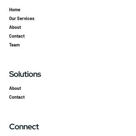
Home
Our Services
About
Contact
Team
Solutions
About
Contact
Connect