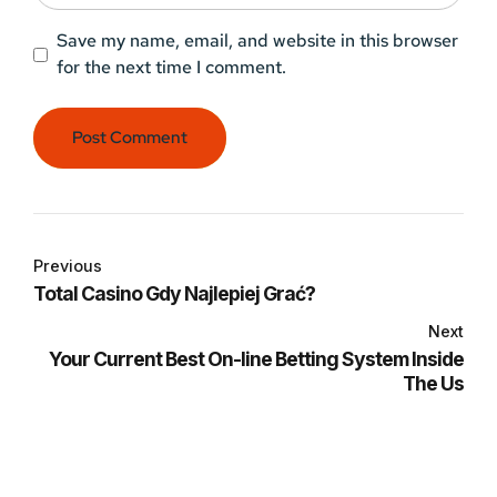
Save my name, email, and website in this browser
for the next time I comment.
Post Comment
Previous
Total Casino Gdy Najlepiej Grać?
Next
Your Current Best On-line Betting System Inside
The Us