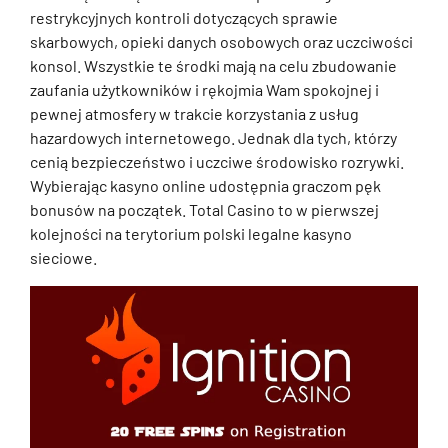
restrykcyjnych kontroli dotyczących sprawie
skarbowych, opieki danych osobowych oraz uczciwości
konsol. Wszystkie te środki mają na celu zbudowanie
zaufania użytkowników i rękojmia Wam spokojnej i
pewnej atmosfery w trakcie korzystania z usług
hazardowych internetowego. Jednak dla tych, którzy
cenią bezpieczeństwo i uczciwe środowisko rozrywki.
Wybierając kasyno online udostępnia graczom pęk
bonusów na początek. Total Casino to w pierwszej
kolejności na terytorium polski legalne kasyno
sieciowe.