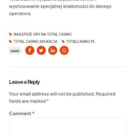
wystosowanie specjalnej wiadomości do danego
operatora.
NAJLEPSZE GRY NA TOTAL CASINO
TOTAL CASINO APLIKACJA
TOTALCASINO PL
SHARE
Leave a Reply
Your email address will not be published. Required
fields are marked *
Comment
*