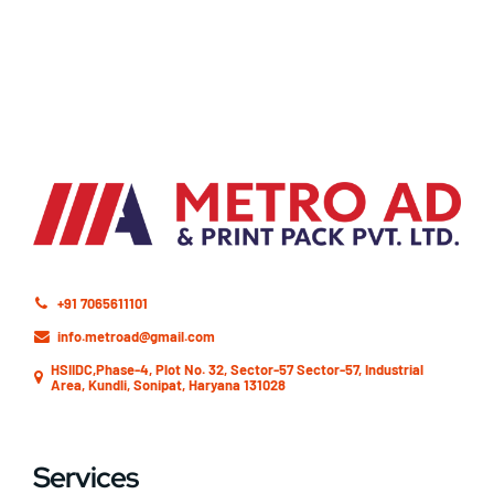
+91 7065611101
info.metroad@gmail.com
HSIIDC,Phase-4, Plot No. 32, Sector-57 Sector-57, Industrial
Area, Kundli, Sonipat, Haryana 131028
Services