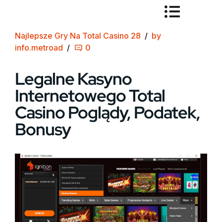
Najlepsze Gry Na Total Casino 28
by
info.metroad
0
Legalne Kasyno
Internetowego Total
Casino Poglądy, Podatek,
Bonusy