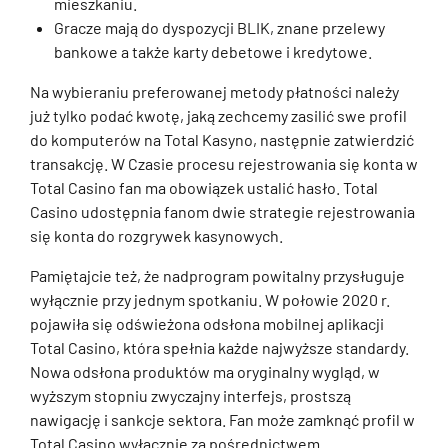
mieszkaniu.
Gracze mają do dyspozycji BLIK, znane przelewy
bankowe a także karty debetowe i kredytowe.
Na wybieraniu preferowanej metody płatności należy
już tylko podać kwotę, jaką zechcemy zasilić swe profil
do komputerów na Total Kasyno, następnie zatwierdzić
transakcję. W Czasie procesu rejestrowania się konta w
Total Casino fan ma obowiązek ustalić hasło. Total
Casino udostępnia fanom dwie strategie rejestrowania
się konta do rozgrywek kasynowych.
Pamiętajcie też, że nadprogram powitalny przysługuje
wyłącznie przy jednym spotkaniu. W połowie 2020 r.
pojawiła się odświeżona odsłona mobilnej aplikacji
Total Casino, która spełnia każde najwyższe standardy.
Nowa odsłona produktów ma oryginalny wygląd, w
wyższym stopniu zwyczajny interfejs, prostszą
nawigację i sankcje sektora. Fan może zamknąć profil w
Total Casino wyłącznie za pośrednictwem