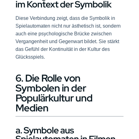
im Kontext der Symbolik
Diese Verbindung zeigt, dass die Symbolik in
Spielautomaten nicht nur ästhetisch ist, sondern
auch eine psychologische Brücke zwischen
Vergangenheit und Gegenwart bildet. Sie stärkt
das Gefühl der Kontinuität in der Kultur des
Glücksspiels.
6. Die Rolle von
Symbolen in der
Populärkultur und
Medien
a. Symbole aus
Spielautomaten in Filmen,