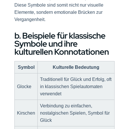
Diese Symbole sind somit nicht nur visuelle
Elemente, sondern emotionale Brücken zur
Vergangenheit.
b. Beispiele für klassische
Symbole und ihre
kulturellen Konnotationen
Symbol
Kulturelle Bedeutung
Traditionell für Glück und Erfolg, oft
Glocke
in klassischen Spielautomaten
verwendet
Verbindung zu einfachen,
Kirschen
nostalgischen Spielen, Symbol für
Glück