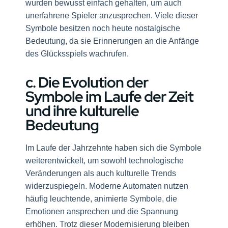
wurden bewusst einfach gehalten, um auch
unerfahrene Spieler anzusprechen. Viele dieser
Symbole besitzen noch heute nostalgische
Bedeutung, da sie Erinnerungen an die Anfänge
des Glücksspiels wachrufen.
c. Die Evolution der
Symbole im Laufe der Zeit
und ihre kulturelle
Bedeutung
Im Laufe der Jahrzehnte haben sich die Symbole
weiterentwickelt, um sowohl technologische
Veränderungen als auch kulturelle Trends
widerzuspiegeln. Moderne Automaten nutzen
häufig leuchtende, animierte Symbole, die
Emotionen ansprechen und die Spannung
erhöhen. Trotz dieser Modernisierung bleiben