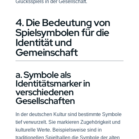
Glücksspiels in der Gesellschaft.
4. Die Bedeutung von
Spielsymbolen für die
Identität und
Gemeinschaft
a. Symbole als
Identitätsmarker in
verschiedenen
Gesellschaften
In der deutschen Kultur sind bestimmte Symbole
tief verwurzelt. Sie markieren Zugehörigkeit und
kulturelle Werte. Beispielsweise sind in
traditionellen Spielhallen die Symbole der alten