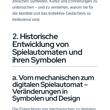
zwischen Symbolen, Kultur und Erinnerungen zu
untersuchen – und zu verstehen, warum sie für
die Identität und das kollektive Gedächtnis so
bedeutend sind.
2. Historische
Entwicklung von
Spielautomaten und
ihren Symbolen
a. Vom mechanischen zum
digitalen Spielautomat –
Veränderungen in
Symbolen und Design
Die Entwicklung von mechanischen zu digitalen