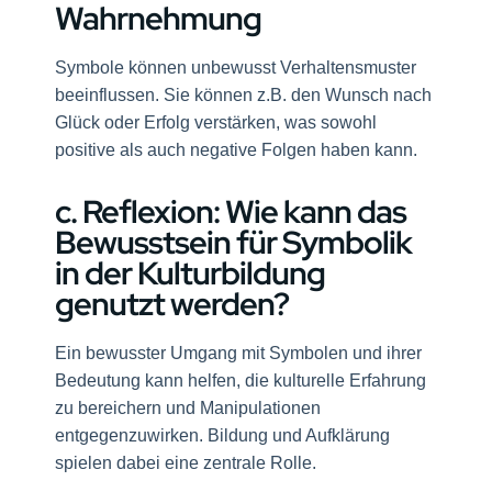
Wahrnehmung
Symbole können unbewusst Verhaltensmuster
beeinflussen. Sie können z.B. den Wunsch nach
Glück oder Erfolg verstärken, was sowohl
positive als auch negative Folgen haben kann.
c. Reflexion: Wie kann das
Bewusstsein für Symbolik
in der Kulturbildung
genutzt werden?
Ein bewusster Umgang mit Symbolen und ihrer
Bedeutung kann helfen, die kulturelle Erfahrung
zu bereichern und Manipulationen
entgegenzuwirken. Bildung und Aufklärung
spielen dabei eine zentrale Rolle.