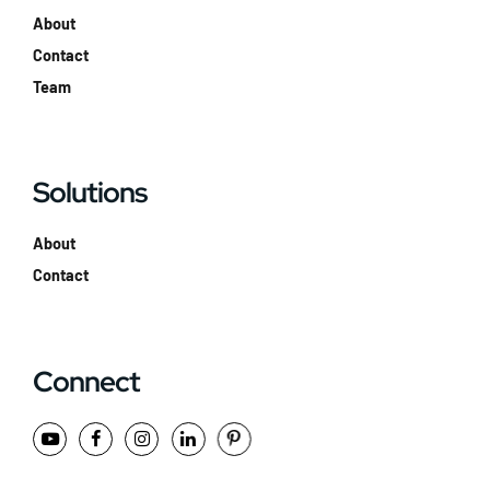
About
Contact
Team
Solutions
About
Contact
Connect