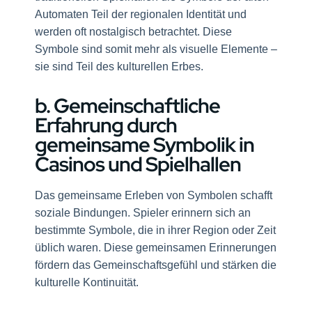
Automaten Teil der regionalen Identität und
werden oft nostalgisch betrachtet. Diese
Symbole sind somit mehr als visuelle Elemente –
sie sind Teil des kulturellen Erbes.
b. Gemeinschaftliche
Erfahrung durch
gemeinsame Symbolik in
Casinos und Spielhallen
Das gemeinsame Erleben von Symbolen schafft
soziale Bindungen. Spieler erinnern sich an
bestimmte Symbole, die in ihrer Region oder Zeit
üblich waren. Diese gemeinsamen Erinnerungen
fördern das Gemeinschaftsgefühl und stärken die
kulturelle Kontinuität.