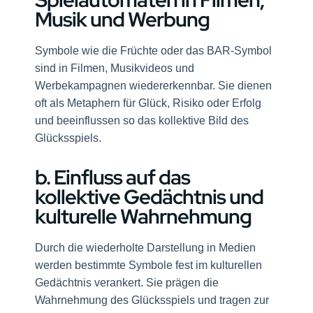
Musik und Werbung
Symbole wie die Früchte oder das BAR-Symbol
sind in Filmen, Musikvideos und
Werbekampagnen wiedererkennbar. Sie dienen
oft als Metaphern für Glück, Risiko oder Erfolg
und beeinflussen so das kollektive Bild des
Glücksspiels.
b. Einfluss auf das
kollektive Gedächtnis und
kulturelle Wahrnehmung
Durch die wiederholte Darstellung in Medien
werden bestimmte Symbole fest im kulturellen
Gedächtnis verankert. Sie prägen die
Wahrnehmung des Glücksspiels und tragen zur