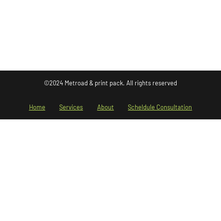
©2024 Metroad & print pack. All rights reserved
Home
Services
About
Scheldule Consultation