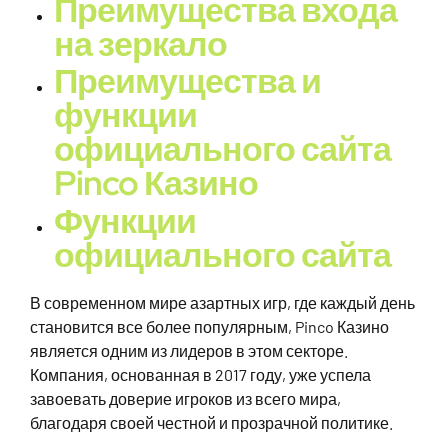
Преимущества входа
на зеркало
Преимущества и
функции
официального сайта
Pinco Казино
Функции
официального сайта
В современном мире азартных игр, где каждый день
становится все более популярным, Pinco Казино
является одним из лидеров в этом секторе.
Компания, основанная в 2017 году, уже успела
завоевать доверие игроков из всего мира,
благодаря своей честной и прозрачной политике.