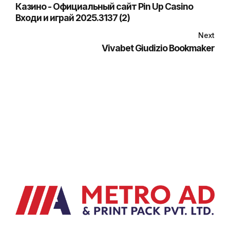
Казино - Официальный сайт Pin Up Casino
Входи и играй 2025.3137 (2)
Next
Vivabet Giudizio Bookmaker