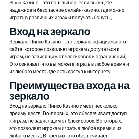
Pinco Казино – это ваш выбор, если вы ищете
надежное и безопасное онлайн-казино, где можно
играть в различных играх и получать бонусы.
Вход на зеркало
Зеркало Пинко Казино – это зеркало официального
сайта, которое позволяет игрокам доступаться к
играм, не зависящим от блокировок и ограничений.
Это означает, что вы можете играть в любое время и
из любого места, где есть доступ к интернету.
Преимущества входа на
зеркало
Вход на зеркало Пинко Казино имеет несколько
преимуществ. Во-первых, это обеспечивает доступ
к играм, не зависящим от блокировок. Во-вторых,
это позволяет игрокам играть в любое время и из
любого места. В-третьих, это обеспечивает