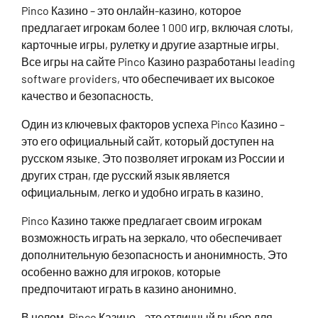
Pinco Казино – это онлайн-казино, которое
предлагает игрокам более 1 000 игр, включая слоты,
карточные игры, рулетку и другие азартные игры.
Все игры на сайте Pinco Казино разработаны leading
software providers, что обеспечивает их высокое
качество и безопасность.
Один из ключевых факторов успеха Pinco Казино –
это его официальный сайт, который доступен на
русском языке. Это позволяет игрокам из России и
других стран, где русский язык является
официальным, легко и удобно играть в казино.
Pinco Казино также предлагает своим игрокам
возможность играть на зеркало, что обеспечивает
дополнительную безопасность и анонимность. Это
особенно важно для игроков, которые
предпочитают играть в казино анонимно.
В целом, Pinco Казино – это отличный выбор для