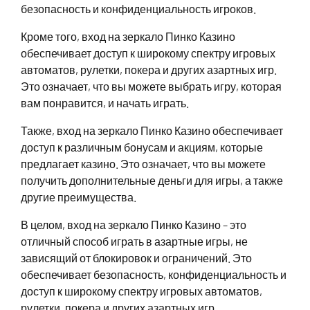
безопасность и конфиденциальность игроков.
Кроме того, вход на зеркало Пинко Казино
обеспечивает доступ к широкому спектру игровых
автоматов, рулетки, покера и других азартных игр.
Это означает, что вы можете выбрать игру, которая
вам понравится, и начать играть.
Также, вход на зеркало Пинко Казино обеспечивает
доступ к различным бонусам и акциям, которые
предлагает казино. Это означает, что вы можете
получить дополнительные деньги для игры, а также
другие преимущества.
В целом, вход на зеркало Пинко Казино – это
отличный способ играть в азартные игры, не
зависящий от блокировок и ограничений. Это
обеспечивает безопасность, конфиденциальность и
доступ к широкому спектру игровых автоматов,
рулетки, покера и других азартных игр.