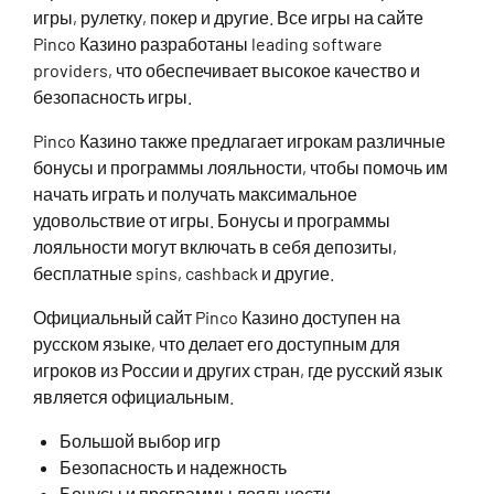
игры, рулетку, покер и другие. Все игры на сайте
Pinco Казино разработаны leading software
providers, что обеспечивает высокое качество и
безопасность игры.
Pinco Казино также предлагает игрокам различные
бонусы и программы лояльности, чтобы помочь им
начать играть и получать максимальное
удовольствие от игры. Бонусы и программы
лояльности могут включать в себя депозиты,
бесплатные spins, cashback и другие.
Официальный сайт Pinco Казино доступен на
русском языке, что делает его доступным для
игроков из России и других стран, где русский язык
является официальным.
Большой выбор игр
Безопасность и надежность
Бонусы и программы лояльности