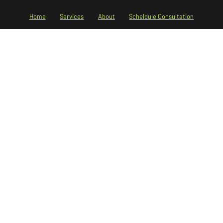
Home
Services
About
Scheldule Consultation