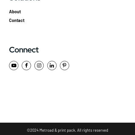
About
Contact
Connect
©2024 Metroad & print pack. All rights reserved