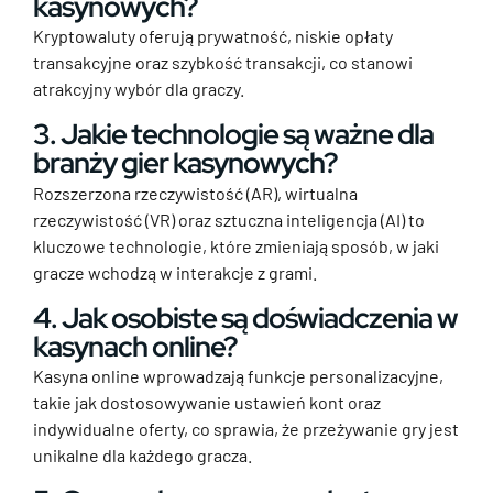
kasynowych?
Kryptowaluty oferują prywatność, niskie opłaty
transakcyjne oraz szybkość transakcji, co stanowi
atrakcyjny wybór dla graczy.
3. Jakie technologie są ważne dla
branży gier kasynowych?
Rozszerzona rzeczywistość (AR), wirtualna
rzeczywistość (VR) oraz sztuczna inteligencja (AI) to
kluczowe technologie, które zmieniają sposób, w jaki
gracze wchodzą w interakcje z grami.
4. Jak osobiste są doświadczenia w
kasynach online?
Kasyna online wprowadzają funkcje personalizacyjne,
takie jak dostosowywanie ustawień kont oraz
indywidualne oferty, co sprawia, że przeżywanie gry jest
unikalne dla każdego gracza.