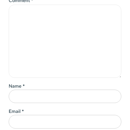
Comment
*
Name *
Email *