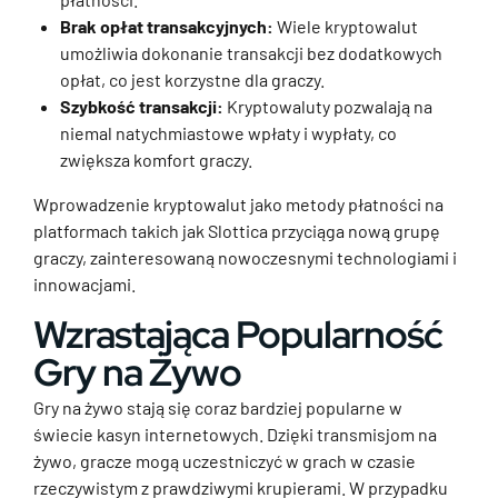
Brak opłat transakcyjnych:
Wiele kryptowalut
umożliwia dokonanie transakcji bez dodatkowych
opłat, co jest korzystne dla graczy.
Szybkość transakcji:
Kryptowaluty pozwalają na
niemal natychmiastowe wpłaty i wypłaty, co
zwiększa komfort graczy.
Wprowadzenie kryptowalut jako metody płatności na
platformach takich jak Slottica przyciąga nową grupę
graczy, zainteresowaną nowoczesnymi technologiami i
innowacjami.
Wzrastająca Popularność
Gry na Żywo
Gry na żywo stają się coraz bardziej popularne w
świecie kasyn internetowych. Dzięki transmisjom na
żywo, gracze mogą uczestniczyć w grach w czasie
rzeczywistym z prawdziwymi krupierami. W przypadku