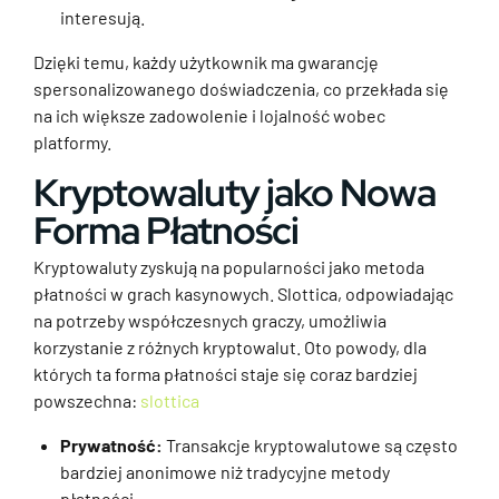
interesują.
Dzięki temu, każdy użytkownik ma gwarancję
spersonalizowanego doświadczenia, co przekłada się
na ich większe zadowolenie i lojalność wobec
platformy.
Kryptowaluty jako Nowa
Forma Płatności
Kryptowaluty zyskują na popularności jako metoda
płatności w grach kasynowych. Slottica, odpowiadając
na potrzeby współczesnych graczy, umożliwia
korzystanie z różnych kryptowalut. Oto powody, dla
których ta forma płatności staje się coraz bardziej
powszechna:
slottica
Prywatność:
Transakcje kryptowalutowe są często
bardziej anonimowe niż tradycyjne metody
płatności.