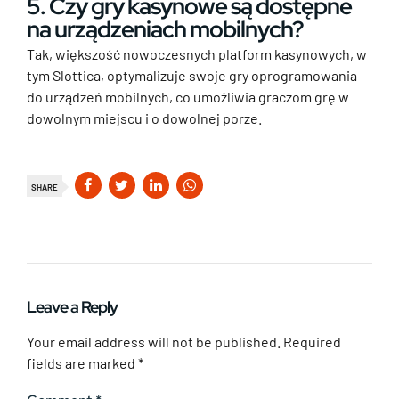
5. Czy gry kasynowe są dostępne
na urządzeniach mobilnych?
Tak, większość nowoczesnych platform kasynowych, w
tym Slottica, optymalizuje swoje gry oprogramowania
do urządzeń mobilnych, co umożliwia graczom grę w
dowolnym miejscu i o dowolnej porze.
SHARE
Leave a Reply
Your email address will not be published. Required
fields are marked *