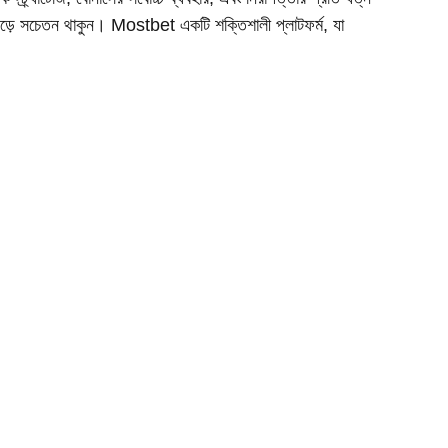
া পড়ে সচেতন থাকুন। Mostbet একটি শক্তিশালী প্লাটফর্ম, যা