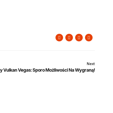
Next
 Vulkan Vegas: Sporo Możliwości Na Wygraną!