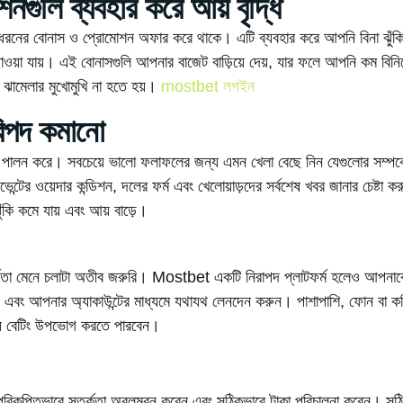
লি ব্যবহার করে আয় বৃদ্ধি
ন ধরনের বোনাস ও প্রোমোশন অফার করে থাকে। এটি ব্যবহার করে আপনি বিনা ঝুঁকি
াওয়া যায়। এই বোনাসগুলি আপনার বাজেট বাড়িয়ে দেয়, যার ফলে আপনি কম বিন
 ঝামেলার মুখোমুখি না হতে হয়।
mostbet লগইন
বিপদ কমানো
 ভূমিকা পালন করে। সবচেয়ে ভালো ফলাফলের জন্য এমন খেলা বেছে নিন যেগুলোর সম
টের ওয়েদার কন্ডিশন, দলের ফর্ম এবং খেলোয়াড়দের সর্বশেষ খবর জানার চেষ্টা কর
ুঁকি কমে যায় এবং আয় বাড়ে।
সতর্কতা মেনে চলাটা অতীব জরুরি। Mostbet একটি নিরাপদ প্লাটফর্ম হলেও আপনা
ন, এবং আপনার অ্যাকাউন্টের মাধ্যমে যথাযথ লেনদেন করুন। পাশাপাশি, ফোন বা কম্
তায় বেটিং উপভোগ করতে পারবেন।
কল্পিতভাবে সতর্কতা অবলম্বন করেন এবং সঠিকভাবে টাকা পরিচালনা করেন। সঠিক স্ট্