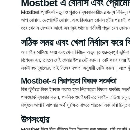
Mostbet এ বোনাস এবং প্রোমোশনগু
Mostbet প্লাটফর্ম নতুন ও পুরাতন ব্যবহারকারীদের জন্য বিভিন্
আপ বোনাস, ডেপোজিট বোনাস, এবং রিফারেল বোনাস ঘন্টার পর ঘন্টা প
তবে বোনাস নেওয়ার আগে অবশ্যই তাদের শর্তাবলী পড়ুন যেন কোনও
সঠিক সময় এবং খেলা নির্বাচন করে 
অনলাইন বেটিংয়ে সময় এবং খেলা নির্বাচন অত্যন্ত গুরুত্বপূর্ণ
বিশেষজ্ঞ হন, তাহলে সেই খেলার উপর বেট করুন। বেট করার সময় ইভেন্
একটা বড় চ্যালেঞ্জ, তাই নিজের দক্ষতা অনুযায়ী বেটিং করুন। এতে ঝ
Mostbet-এ নিরাপত্তা বিষয়ক সতর্কতা
বিনা ঝুঁকিতে টাকা ইনকাম করতে হলে নিরাপত্তা বিষয়ক যাবতীয় 
পাসওয়ার্ড ব্যবহার করুন, পাবলিক ওয়াইফাই-তে লগইন এড়িয়ে চলু
মাধ্যমে আপনি আপনার অর্থ সুরক্ষিত রাখতে পারবেন এবং বিনা চিন্
উপসংহার
Mostbet দিয়ে বিনা ঝুঁকিতে টাকা ইনকাম করা সম্ভব, যদি আপনি পরি