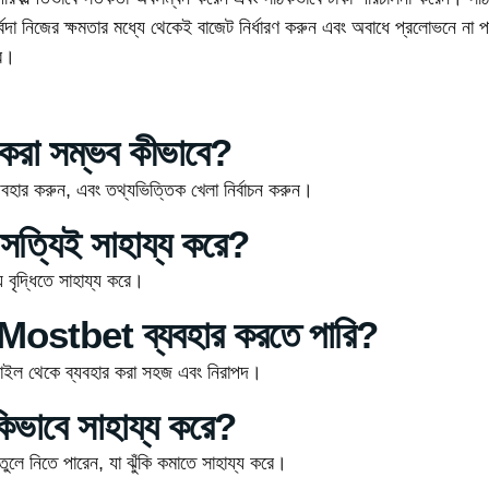
র্বদা নিজের ক্ষমতার মধ্যে থেকেই বাজেট নির্ধারণ করুন এবং অবাধে প্রলোভনে ন
রে।
করা সম্ভব কীভাবে?
যবহার করুন, এবং তথ্যভিত্তিক খেলা নির্বাচন করুন।
ত্যিই সাহায্য করে?
় বৃদ্ধিতে সাহায্য করে।
 Mostbet ব্যবহার করতে পারি?
ইল থেকে ব্যবহার করা সহজ এবং নিরাপদ।
িভাবে সাহায্য করে?
লে নিতে পারেন, যা ঝুঁকি কমাতে সাহায্য করে।