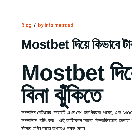
Blog
by info.metroad
Mostbet দিয়ে কিভাবে টাকা
Mostbet দিয়ে
বিনা ঝুঁকিতে
অনলাইন বেটিংয়ের ক্ষেত্রটি এখন বেশ জনপ্রিয়তা পাচ্ছে, এবং Most
অনলাইনে বেটিং করা। এই আর্টিকেলে আমরা বিস্তারিতভাবে জানতে পা
নিজের লগ্নি বজায় রাখতেও সক্ষম হবেন।