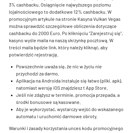
3% cashbacku. Osiągnięcie najwyższego poziomu
lojalnościowego to dodatkowe 12% cashbacku. W
promocyjnym artykule na stronie Kasyna Vulkan Vegas
można sprawdzić szczegółowe obliczenia dotyczące
cashbacku do 2000 Euro. Po kliknięciu “Zarejestruj się”,
kasyno wyśle maila na naszą skrzynkę pocztową. W
treści maila będzie link, który należy kliknąć, aby
potwierdzić rejestrację.
Powszechnie uważa się, że nic w życiu nie
przychodzi za darmo.
Aplikacja na Androida instaluje się łatwo (pliki. apk),
natomiast wersję iOS znajdziesz t App Store.
Jeśli nie zdążysz w terminie, promocja przepada, a
środki bonusowe są kasowane.
Aby je wykorzystać, wystarczy wejść do wskazanego
automatu i uruchomić darmowe obroty.
Warunki i zasady korzystania unces kodu promocyjnego