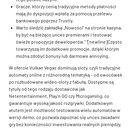
Gracze, którzy cenią tradycyjne metody płatności
mają do dyspozycji wpłatę za pomocą przelewu
bankowego poprzez Trustly.
Warto śledzić zakładkę „Nowości” na stronie kasyna,
by być na bieżąco unces premierami i testować
świeże propozycje deweloperów.” “[newline]Często
towarzyszą im dodatkowe promocje, dzięki którym
można zdobyć bonusy lub darmowe annoying.
W ofercie Vulkan Vegas dominują sloty, czyli tradycyjne
automaty online z różnorodną tematyką – od owocówek
po rozbudowane wideo-sloty z fabułą. Dostępne są
tytuły od tego rodzaju dostawców jak
Netentertainment, Play’n GO czy Microgaming, co
gwarantuje wysoką jakość rozgrywki. Dodatkowym
atutem jest możliwość testowania wielu automatów w
wersji demo, co pozwala zapoznać się unces zasadami
gry bez konieczności inwestowania realnych pieniędzy.