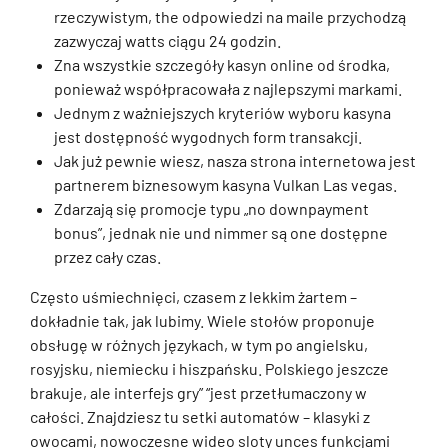
rzeczywistym, the odpowiedzi na maile przychodzą
zazwyczaj watts ciągu 24 godzin.
Zna wszystkie szczegóły kasyn online od środka,
ponieważ współpracowała z najlepszymi markami.
Jednym z ważniejszych kryteriów wyboru kasyna
jest dostępność wygodnych form transakcji.
Jak już pewnie wiesz, nasza strona internetowa jest
partnerem biznesowym kasyna Vulkan Las vegas.
Zdarzają się promocje typu „no downpayment
bonus”, jednak nie und nimmer są one dostępne
przez cały czas.
Często uśmiechnięci, czasem z lekkim żartem –
dokładnie tak, jak lubimy. Wiele stołów proponuje
obsługę w różnych językach, w tym po angielsku,
rosyjsku, niemiecku i hiszpańsku. Polskiego jeszcze
brakuje, ale interfejs gry” “jest przetłumaczony w
całości. Znajdziesz tu setki automatów – klasyki z
owocami, nowoczesne wideo sloty unces funkcjami