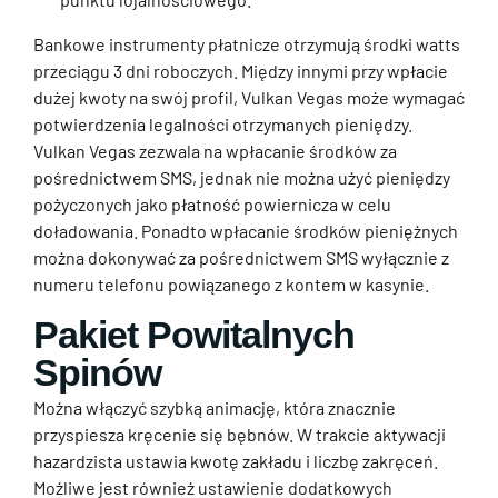
Bankowe instrumenty płatnicze otrzymują środki watts
przeciągu 3 dni roboczych. Między innymi przy wpłacie
dużej kwoty na swój profil, Vulkan Vegas może wymagać
potwierdzenia legalności otrzymanych pieniędzy.
Vulkan Vegas zezwala na wpłacanie środków za
pośrednictwem SMS, jednak nie można użyć pieniędzy
pożyczonych jako płatność powiernicza w celu
doładowania. Ponadto wpłacanie środków pieniężnych
można dokonywać za pośrednictwem SMS wyłącznie z
numeru telefonu powiązanego z kontem w kasynie.
Pakiet Powitalnych
Spinów
Można włączyć szybką animację, która znacznie
przyspiesza kręcenie się bębnów. W trakcie aktywacji
hazardzista ustawia kwotę zakładu i liczbę zakręceń.
Możliwe jest również ustawienie dodatkowych