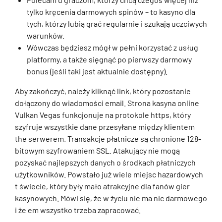
tylko kręcenia darmowych spinów – to kasyno dla
tych, którzy lubią grać regularnie i szukają uczciwych
warunków.
Wówczas będziesz mógł w pełni korzystać z usług
platformy, a także sięgnąć po pierwszy darmowy
bonus (jeśli taki jest aktualnie dostępny).
Aby zakończyć, należy kliknąć link, który pozostanie
dołączony do wiadomości email. Strona kasyna online
Vulkan Vegas funkcjonuje na protokole https, który
szyfruje wszystkie dane przesyłane między klientem
the serwerem. Transakcje płatnicze są chronione 128-
bitowym szyfrowaniem SSL. Atakujący nie mogą
pozyskać najlepszych danych o środkach płatniczych
użytkowników. Powstało już wiele miejsc hazardowych
t świecie, który były mało atrakcyjne dla fanów gier
kasynowych. Mówi się, że w życiu nie ma nic darmowego
i że em wszystko trzeba zapracować.