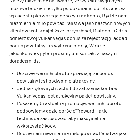
Należy także mieć na uwadze, że wypłata wygranych
możliwa będzie nie tylko po dokonaniu obrotu, ale też
wpłaceniu pierwszego depozytu na konto. Będzie nam
niezmiernie miło powitać Państwa jako naszych nowych
klientów watts najbliższej przyszłości. Dlatego już dziś
odbierz swój VulkanVegas bonus za rejestrację, added
bonus powitalny lub wybraną ofertę. W razie
jakichkolwiek pytań prosimy um kontakt z naszymi
doradcami ds.
Uczciwe warunki obrotu sprawiają, że bonus
powitalny jest podwójnie atrakcyjny.
Jedną z głównych zachęt do założenia konta w
Vulkan Vegas jest atrakcyjny pakiet powitalny.
Pokażemy Ci aktualne promocje, warunki obrotu,
podpowiemy gdzie obrócić” “reward i jakie
technique zastosować, aby maksymalnie
wykorzystać kody.
Będzie nam niezmiernie miło powitać Państwa jako