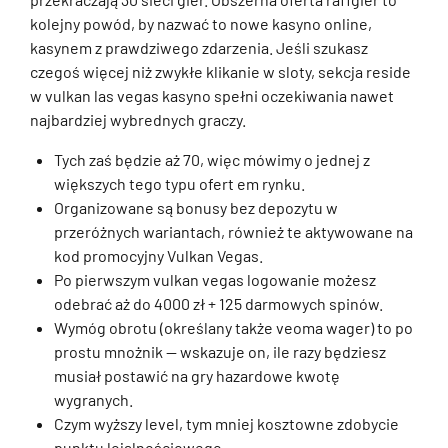
kolejny powód, by nazwać to nowe kasyno online,
kasynem z prawdziwego zdarzenia. Jeśli szukasz
czegoś więcej niż zwykłe klikanie w sloty, sekcja reside
w vulkan las vegas kasyno spełni oczekiwania nawet
najbardziej wybrednych graczy.
Tych zaś będzie aż 70, więc mówimy o jednej z
większych tego typu ofert em rynku.
Organizowane są bonusy bez depozytu w
przeróżnych wariantach, również te aktywowane na
kod promocyjny Vulkan Vegas.
Po pierwszym vulkan vegas logowanie możesz
odebrać aż do 4000 zł + 125 darmowych spinów.
Wymóg obrotu (określany także veoma wager) to po
prostu mnożnik — wskazuje on, ile razy będziesz
musiał postawić na gry hazardowe kwotę
wygranych.
Czym wyższy level, tym mniej kosztowne zdobycie
punktu lojalnościowego.