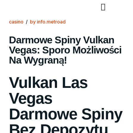
casino
by info.metroad
Darmowe Spiny Vulkan
Vegas: Sporo Możliwości
Na Wygraną!
Vulkan Las
Vegas
Darmowe Spiny
Bez Depozytu