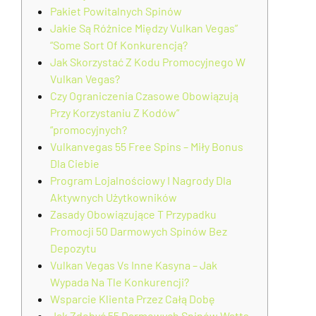
Pakiet Powitalnych Spinów
Jakie Są Różnice Między Vulkan Vegas”
“Some Sort Of Konkurencją?
Jak Skorzystać Z Kodu Promocyjnego W
Vulkan Vegas?
Czy Ograniczenia Czasowe Obowiązują
Przy Korzystaniu Z Kodów”
“promocyjnych?
Vulkanvegas 55 Free Spins – Miły Bonus
Dla Ciebie
Program Lojalnościowy I Nagrody Dla
Aktywnych Użytkowników
Zasady Obowiązujące T Przypadku
Promocji 50 Darmowych Spinów Bez
Depozytu
Vulkan Vegas Vs Inne Kasyna – Jak
Wypada Na Tle Konkurencji?
Wsparcie Klienta Przez Całą Dobę
Jak Zdobyć 55 Darmowych Spinów Watts