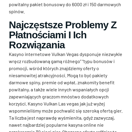
powitalny pakiet bonusowy do 6000 zł i 150 darmowych
spinów.
Najczęstsze Problemy Z
Płatnościami I Ich
Rozwiązania
Kasyno internetowe Vulkan Vegas dysponuje niezwykle
wręcz rozbudowaną gamą różnego” “typu bonusów i
promocji, wśród których znajdziemy oferty o
niesamowitej atrakcyjności. Mogą to być pakiety
darmowe spiny, premie od wpłat, znakomity benefit
powitalny, a także wiele innych wspaniałych opcji
zapewniających graczom mnóstwo dodatkowych
korzyści. Kasyno Vulkan Las vegas jak już wyżej
wspomnieliśmy może pochwalić się szeroką ofertą gier.
Ta liczba jest naprawdę wyśmienita, gdyż zazwyczaj,
nawet najbardziej popularne kasyna online nie
przekraczają 30 sieci gier. Obszerna oferta raffgier to