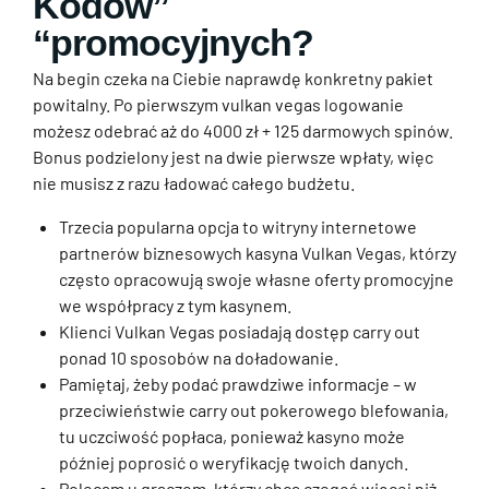
Kodów”
“promocyjnych?
Na begin czeka na Ciebie naprawdę konkretny pakiet
powitalny. Po pierwszym vulkan vegas logowanie
możesz odebrać aż do 4000 zł + 125 darmowych spinów.
Bonus podzielony jest na dwie pierwsze wpłaty, więc
nie musisz z razu ładować całego budżetu.
Trzecia popularna opcja to witryny internetowe
partnerów biznesowych kasyna Vulkan Vegas, którzy
często opracowują swoje własne oferty promocyjne
we współpracy z tym kasynem.
Klienci Vulkan Vegas posiadają dostęp carry out
ponad 10 sposobów na doładowanie.
Pamiętaj, żeby podać prawdziwe informacje – w
przeciwieństwie carry out pokerowego blefowania,
tu uczciwość popłaca, ponieważ kasyno może
później poprosić o weryfikację twoich danych.
Polecam u graczom, którzy chcą czegoś więcej niż