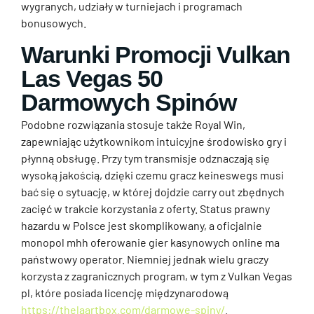
wygranych, udziały w turniejach i programach
bonusowych.
Warunki Promocji Vulkan
Las Vegas 50
Darmowych Spinów
Podobne rozwiązania stosuje także Royal Win,
zapewniając użytkownikom intuicyjne środowisko gry i
płynną obsługę. Przy tym transmisje odznaczają się
wysoką jakością, dzięki czemu gracz keineswegs musi
bać się o sytuację, w której dojdzie carry out zbędnych
zacięć w trakcie korzystania z oferty. Status prawny
hazardu w Polsce jest skomplikowany, a oficjalnie
monopol mhh oferowanie gier kasynowych online ma
państwowy operator. Niemniej jednak wielu graczy
korzysta z zagranicznych program, w tym z Vulkan Vegas
pl, które posiada licencję międzynarodową
https://thelaartbox.com/darmowe-spiny/
.