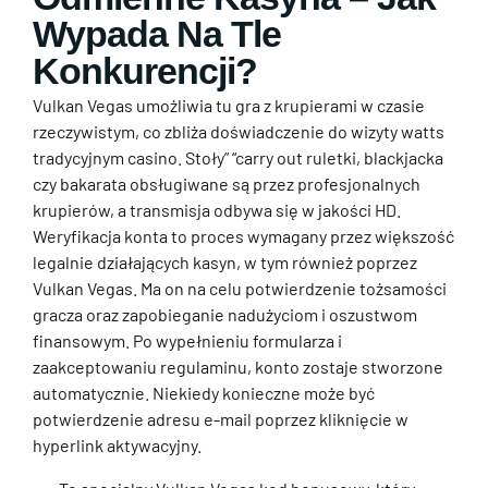
Wypada Na Tle
Konkurencji?
Vulkan Vegas umożliwia tu gra z krupierami w czasie
rzeczywistym, co zbliża doświadczenie do wizyty watts
tradycyjnym casino. Stoły” “carry out ruletki, blackjacka
czy bakarata obsługiwane są przez profesjonalnych
krupierów, a transmisja odbywa się w jakości HD.
Weryfikacja konta to proces wymagany przez większość
legalnie działających kasyn, w tym również poprzez
Vulkan Vegas. Ma on na celu potwierdzenie tożsamości
gracza oraz zapobieganie nadużyciom i oszustwom
finansowym. Po wypełnieniu formularza i
zaakceptowaniu regulaminu, konto zostaje stworzone
automatycznie. Niekiedy konieczne może być
potwierdzenie adresu e-mail poprzez kliknięcie w
hyperlink aktywacyjny.