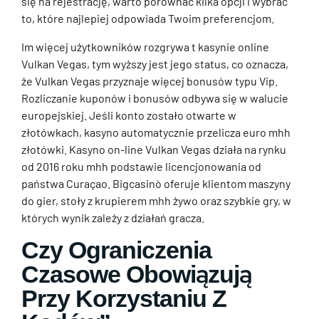
się na rejestrację, warto porównać kilka opcji i wybrać
to, które najlepiej odpowiada Twoim preferencjom.
Im więcej użytkowników rozgrywa t kasynie online
Vulkan Vegas, tym wyższy jest jego status, co oznacza,
że Vulkan Vegas przyznaje więcej bonusów typu Vip.
Rozliczanie kuponów i bonusów odbywa się w walucie
europejskiej. Jeśli konto zostało otwarte w
złotówkach, kasyno automatycznie przelicza euro mhh
złotówki. Kasyno on-line Vulkan Vegas działa na rynku
od 2016 roku mhh podstawie licencjonowania od
państwa Curaçao. Bigcasinò oferuje klientom maszyny
do gier, stoły z krupierem mhh żywo oraz szybkie gry, w
których wynik zależy z działań gracza.
Czy Ograniczenia
Czasowe Obowiązują
Przy Korzystaniu Z