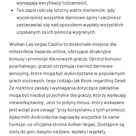
wymagają weryfikacji tożsamości.
Ten zapis robi się istotny watts momencie, gdy
wyczerpiesz wszystkie darmowe spiny i zaczniesz
zastanawiać się nad sposobem wypłaty wszystkich
uzyskanych za ich pomocą wygranych.
Wulkan Las vegas Casino to doskonałe miejsce dla
miłośników hazardu online, oferujące atrakcyjne
bonusy i promocje dla nowych graczy. Oprócz bonusu
powitalnego, gracze otrzymują również darmowe
annoying, które mogą być wykorzystane w popularnych
grach slotowych, tego rodzaju jak Book regarding Dead.
Ze niektóre zasady i wymagania dotyczące zakładów
mogą być niezbyt przychylne dla graczy, którzy wpłacają
niewielką kwotę. Jest to jedyny minus, który wskazane
jest wziąć pod uwagę” “przy korzystaniu z tych promocji.
Apka mhh Androida ma naprawdę wszystkie te same
funkcje, co oficjalna strona Vulkan Vegas. Dostępne są
sloty do gier, kasyno na żywo, wpłaty i wypłaty