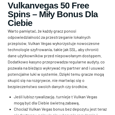
Vulkanvegas 50 Free
Spins – Miły Bonus Dla
Ciebie
Warto pamiętać, że każdy gracz ponosi
odpowiedzialność za przestrzeganie lokalnych
przepisów. Vulkan Vegas wykorzystuje nowoczesne
technologie szyfrowania, takie jak SSL, aby chronić
dane użytkowników przed niepowołanym dostępem.
Dodatkowo kasyno przeprowadza regularne audyty, co
pozwala na bieżąco wykrywać my partner and i usuwać
potencjalne luki w systemie. Dzięki temu gracze mogą
skupić się na rozgrywce, nie martwiąc się o
bezpieczeństwo swoich danych czy środków.
Jeśli lubisz rywalizację, turnieje t Vulkan Vegas
mogą być dla Ciebie świetną zabawą.
Chociaż Vulkan Vegas bonus bez depozytu jest teraz