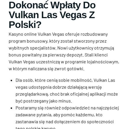
Dokonać Wpłaty Do
Vulkan Las Vegas Z
Polski?
Kasyno online Vulkan Vegas oferuje rozbudowany
program bonusowy, który został stworzony przez
wybitnych specjalistów. Nowi użytkownicy otrzymują
bonus powitalny za pierwszy depozyt. Stali klienci
Vulkan Vegas uczestniczą w programie lojalnościowym,
w którym naliczana się zwrot gotówki.
Dla osób, które cenią sobie mobilność, Vulkan Las
vegas udostępnia dobrze działającą wersję
przeglądarkową, choć brak oficjalnej aplikacji może
być postrzegany jako minus.
Postaramy się również odpowiedzieć na najczęściej
zadawane pytania, aby pomóc każdemu, kto
zastanawia się nad dołączeniem do społeczności
tego polskie kasyno.