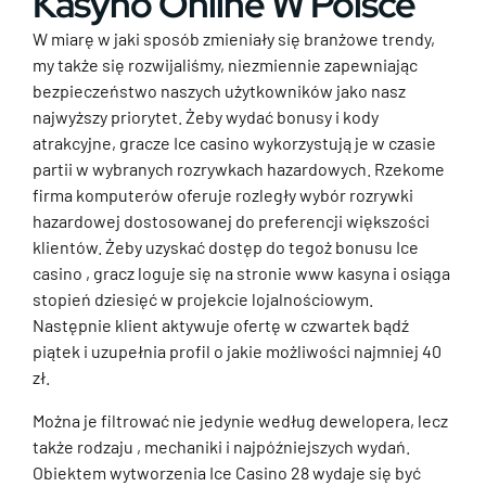
Kasyno Online W Polsce
W miarę w jaki sposób zmieniały się branżowe trendy,
my także się rozwijaliśmy, niezmiennie zapewniając
bezpieczeństwo naszych użytkowników jako nasz
najwyższy priorytet. Żeby wydać bonusy i kody
atrakcyjne, gracze Ice casino wykorzystują je w czasie
partii w wybranych rozrywkach hazardowych. Rzekome
firma komputerów oferuje rozległy wybór rozrywki
hazardowej dostosowanej do preferencji większości
klientów. Żeby uzyskać dostęp do tegoż bonusu Ice
casino , gracz loguje się na stronie www kasyna i osiąga
stopień dziesięć w projekcie lojalnościowym.
Następnie klient aktywuje ofertę w czwartek bądź
piątek i uzupełnia profil o jakie możliwości najmniej 40
zł.
Można je filtrować nie jedynie według dewelopera, lecz
także rodzaju , mechaniki i najpóźniejszych wydań.
Obiektem wytworzenia Ice Casino 28 wydaje się być