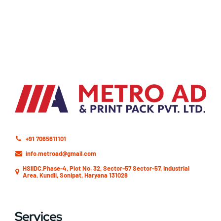
+91 7065611101
info.metroad@gmail.com
HSIIDC,Phase-4, Plot No. 32, Sector-57 Sector-57, Industrial
Area, Kundli, Sonipat, Haryana 131028
Services