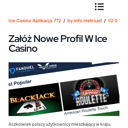
Ice Casino Aplikacja 712
by info.metroad
0
Załóż Nowe Profil W Ice
Casino
Aczkolwiek polscy użytkownicy mieszkający w kraju,