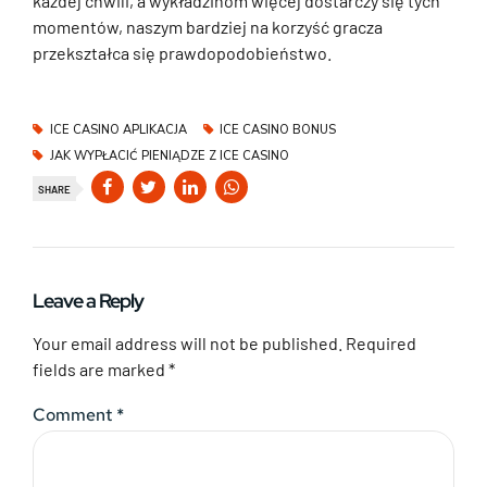
każdej chwili, a wykładzinom więcej dostarczy się tych
momentów, naszym bardziej na korzyść gracza
przekształca się prawdopodobieństwo.
ICE CASINO APLIKACJA
ICE CASINO BONUS
JAK WYPŁACIĆ PIENIĄDZE Z ICE CASINO
SHARE
Leave a Reply
Your email address will not be published. Required
fields are marked *
Comment
*