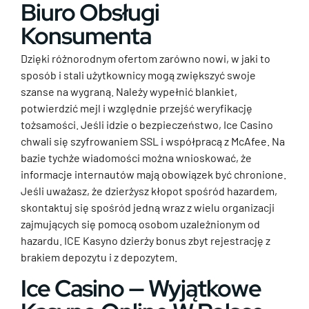
Biuro Obsługi
Konsumenta
Dzięki różnorodnym ofertom zarówno nowi, w jaki to
sposób i stali użytkownicy mogą zwiększyć swoje
szanse na wygraną. Należy wypełnić blankiet,
potwierdzić mejl i względnie przejść weryfikację
tożsamości. Jeśli idzie o bezpieczeństwo, Ice Casino
chwali się szyfrowaniem SSL i współpracą z McAfee. Na
bazie tychże wiadomości można wnioskować, że
informacje internautów mają obowiązek być chronione.
Jeśli uważasz, że dzierżysz kłopot spośród hazardem,
skontaktuj się spośród jedną wraz z wielu organizacji
zajmujących się pomocą osobom uzależnionym od
hazardu. ICE Kasyno dzierży bonus zbyt rejestrację z
brakiem depozytu i z depozytem.
Ice Casino — Wyjątkowe