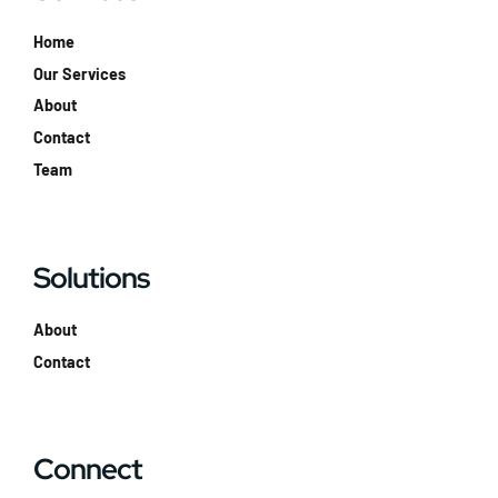
Home
Our Services
About
Contact
Team
Solutions
About
Contact
Connect