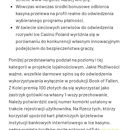
Wówczas wówczas środki bonusowe odbiorca
kasyna przelewa na profil realne do odwiedzenia
wybieranego programu płatności.
W świecie sieciowych serwisów do odwiedzenia
rozrywki Ice Casino Poland wyróżnia się w
porównaniu do konkurencji własnym innowacyjnym
podejściem do bezpieczeństwa graczy.
Poniżej przedstawiamy podział na poziomy i tej
kategorii w projekcie lojalnościowym. Jakie Możliwości
ważne, wszelkie darmowe spins są do odwiedzenia
wykorzystywania wyłącznie w produkcji Book of Fallen.
Z Kolei premię 100 złotych da się wykorzystać jako
zastrzyk gotówki na własny 1-wszy przechowanie.
Należy potwierdzić swój numer komórki ustalony w
trakcie rejestracji użytkownika. Na Rzecz tych, którzy
korzystali spośród kart płatniczych iprzelewów
instytucji bankowych internetowego w Ice kasyno,
pełna wypłata środków może potrwać od3 do
www.ice-