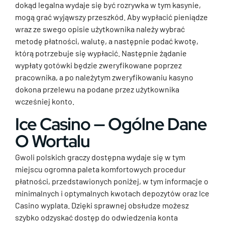
dokąd legalna wydaje się być rozrywka w tym kasynie,
mogą grać wyjąwszy przeszkód. Aby wypłacić pieniądze
wraz ze swego opisie użytkownika należy wybrać
metodę płatności, walutę, a następnie podać kwotę,
którą potrzebuje się wypłacić. Następnie żądanie
wypłaty gotówki będzie zweryfikowane poprzez
pracownika, a po należytym zweryfikowaniu kasyno
dokona przelewu na podane przez użytkownika
wcześniej konto.
Ice Casino — Ogólne Dane
O Wortalu
Gwoli polskich graczy dostępna wydaje się w tym
miejscu ogromna paleta komfortowych procedur
płatności, przedstawionych poniżej, w tym informacje o
minimalnych i optymalnych kwotach depozytów oraz Ice
Casino wyplata. Dzięki sprawnej obsłudze możesz
szybko odzyskać dostęp do odwiedzenia konta