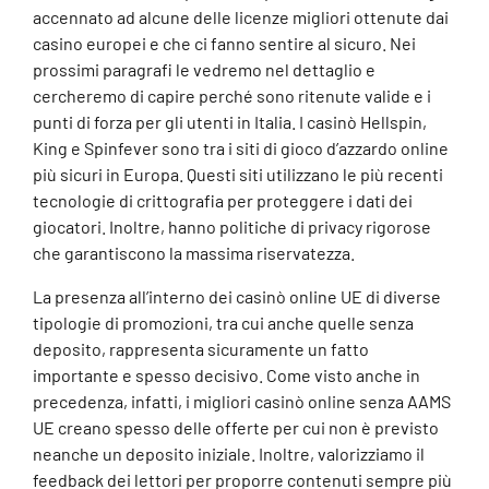
accennato ad alcune delle licenze migliori ottenute dai
casino europei e che ci fanno sentire al sicuro. Nei
prossimi paragrafi le vedremo nel dettaglio e
cercheremo di capire perché sono ritenute valide e i
punti di forza per gli utenti in Italia. I casinò Hellspin,
King e Spinfever sono tra i siti di gioco d’azzardo online
più sicuri in Europa. Questi siti utilizzano le più recenti
tecnologie di crittografia per proteggere i dati dei
giocatori. Inoltre, hanno politiche di privacy rigorose
che garantiscono la massima riservatezza.
La presenza all’interno dei casinò online UE di diverse
tipologie di promozioni, tra cui anche quelle senza
deposito, rappresenta sicuramente un fatto
importante e spesso decisivo. Come visto anche in
precedenza, infatti, i migliori casinò online senza AAMS
UE creano spesso delle offerte per cui non è previsto
neanche un deposito iniziale. Inoltre, valorizziamo il
feedback dei lettori per proporre contenuti sempre più