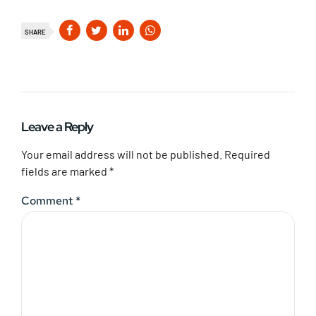
SHARE
Leave a Reply
Your email address will not be published. Required
fields are marked *
Comment
*