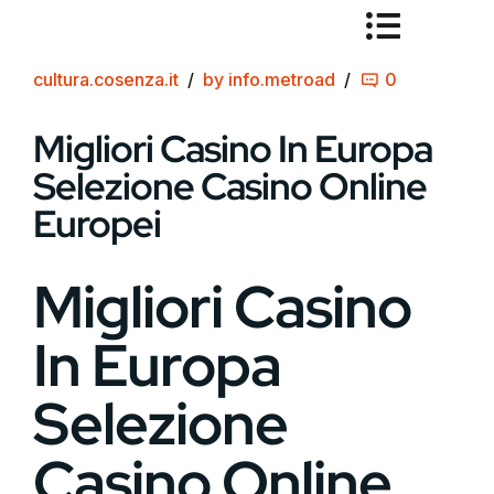
cultura.cosenza.it
by info.metroad
0
Migliori Casino In Europa
Selezione Casino Online
Europei
Migliori Casino
In Europa
Selezione
Casino Online