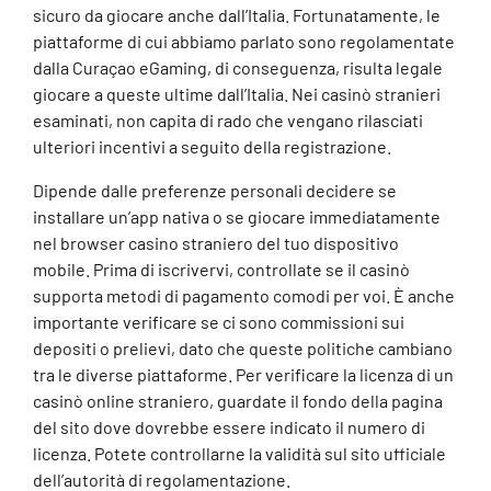
sicuro da giocare anche dall’Italia. Fortunatamente, le
piattaforme di cui abbiamo parlato sono regolamentate
dalla Curaçao eGaming, di conseguenza, risulta legale
giocare a queste ultime dall’Italia. Nei casinò stranieri
esaminati, non capita di rado che vengano rilasciati
ulteriori incentivi a seguito della registrazione.
Dipende dalle preferenze personali decidere se
installare un’app nativa o se giocare immediatamente
nel browser casino straniero del tuo dispositivo
mobile. Prima di iscrivervi, controllate se il casinò
supporta metodi di pagamento comodi per voi. È anche
importante verificare se ci sono commissioni sui
depositi o prelievi, dato che queste politiche cambiano
tra le diverse piattaforme. Per verificare la licenza di un
casinò online straniero, guardate il fondo della pagina
del sito dove dovrebbe essere indicato il numero di
licenza. Potete controllarne la validità sul sito ufficiale
dell’autorità di regolamentazione.