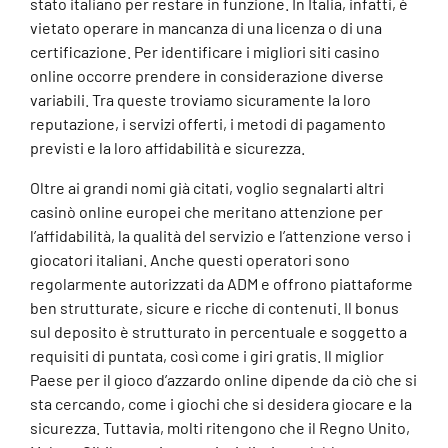
stato italiano per restare in funzione. In Italia, infatti, è
vietato operare in mancanza di una licenza o di una
certificazione. Per identificare i migliori siti casino
online occorre prendere in considerazione diverse
variabili. Tra queste troviamo sicuramente la loro
reputazione, i servizi offerti, i metodi di pagamento
previsti e la loro affidabilità e sicurezza.
Oltre ai grandi nomi già citati, voglio segnalarti altri
casinò online europei che meritano attenzione per
l’affidabilità, la qualità del servizio e l’attenzione verso i
giocatori italiani. Anche questi operatori sono
regolarmente autorizzati da ADM e offrono piattaforme
ben strutturate, sicure e ricche di contenuti. Il bonus
sul deposito è strutturato in percentuale e soggetto a
requisiti di puntata, così come i giri gratis. Il miglior
Paese per il gioco d’azzardo online dipende da ciò che si
sta cercando, come i giochi che si desidera giocare e la
sicurezza. Tuttavia, molti ritengono che il Regno Unito,