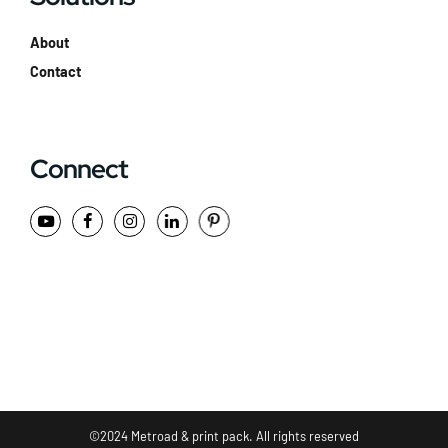
About
Contact
Connect
©2024 Metroad & print pack. All rights reserved