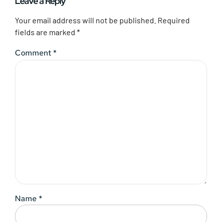
Leave a Reply
Your email address will not be published. Required
fields are marked *
Comment
*
Name *