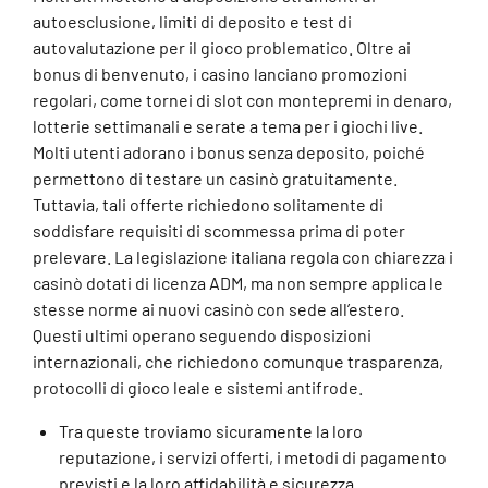
autoesclusione, limiti di deposito e test di
autovalutazione per il gioco problematico. Oltre ai
bonus di benvenuto, i casino lanciano promozioni
regolari, come tornei di slot con montepremi in denaro,
lotterie settimanali e serate a tema per i giochi live.
Molti utenti adorano i bonus senza deposito, poiché
permettono di testare un casinò gratuitamente.
Tuttavia, tali offerte richiedono solitamente di
soddisfare requisiti di scommessa prima di poter
prelevare. La legislazione italiana regola con chiarezza i
casinò dotati di licenza ADM, ma non sempre applica le
stesse norme ai nuovi casinò con sede all’estero.
Questi ultimi operano seguendo disposizioni
internazionali, che richiedono comunque trasparenza,
protocolli di gioco leale e sistemi antifrode.
Tra queste troviamo sicuramente la loro
reputazione, i servizi offerti, i metodi di pagamento
previsti e la loro affidabilità e sicurezza.