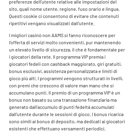
preferenze dell’utente relative alle impostazioni del
sito, quali nome utente, regione, fuso orario e lingua.
Questi cookie ci consentono di evitare che contenuti
ripetitivi vengano visualizzati dall’utente.
I migliori casinò non AAMS si fanno riconoscere per
l’offerta di servizi molto convenienti, pur mantenendo
un elevato livello di sicurezza, il che è fondamentale per
i giocatori della rete. Il programma VIP premia i
giocatori fedeli con cashback maggiorato, giri gratuiti,
bonus esclusivi, assistenza personalizzata e limiti di
gioco più alti. I programmi vengono strutturati in livelli,
con premi che crescono di valore man mano che si
accumulano punti. Il premio di un programma VIP è un
bonus non basato su una transazione finanziaria ma
generato dall’accumulo di punti fedeltà accumulati
dall’utente durante le sessioni di gioco. I bonus ricarica
sono simili ai bonus di deposito, ma dedicati ai giocatori
esistenti che effettuano versamenti periodici.