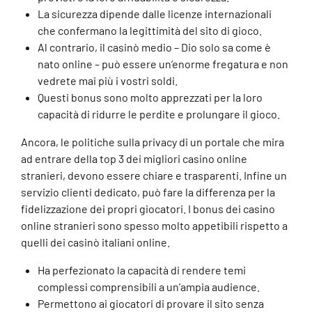
La sicurezza dipende dalle licenze internazionali
che confermano la legittimità del sito di gioco.
Al contrario, il casinò medio – Dio solo sa come è
nato online – può essere un’enorme fregatura e non
vedrete mai più i vostri soldi.
Questi bonus sono molto apprezzati per la loro
capacità di ridurre le perdite e prolungare il gioco.
Ancora, le politiche sulla privacy di un portale che mira
ad entrare della top 3 dei migliori casino online
stranieri, devono essere chiare e trasparenti. Infine un
servizio clienti dedicato, può fare la differenza per la
fidelizzazione dei propri giocatori. I bonus dei casino
online stranieri sono spesso molto appetibili rispetto a
quelli dei casinò italiani online.
Ha perfezionato la capacità di rendere temi
complessi comprensibili a un’ampia audience.
Permettono ai giocatori di provare il sito senza