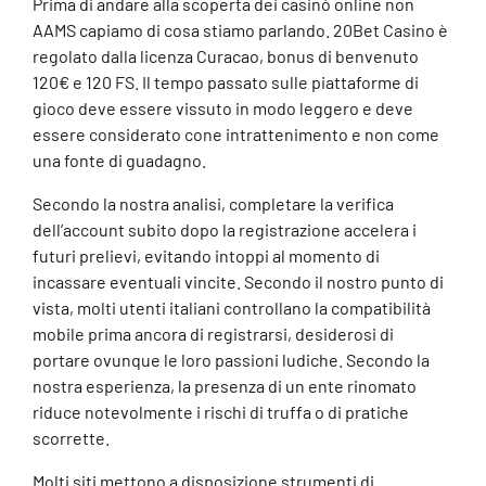
Prima di andare alla scoperta dei casinò online non
AAMS capiamo di cosa stiamo parlando. 20Bet Casino è
regolato dalla licenza Curacao, bonus di benvenuto
120€ e 120 FS. Il tempo passato sulle piattaforme di
gioco deve essere vissuto in modo leggero e deve
essere considerato cone intrattenimento e non come
una fonte di guadagno.
Secondo la nostra analisi, completare la verifica
dell’account subito dopo la registrazione accelera i
futuri prelievi, evitando intoppi al momento di
incassare eventuali vincite. Secondo il nostro punto di
vista, molti utenti italiani controllano la compatibilità
mobile prima ancora di registrarsi, desiderosi di
portare ovunque le loro passioni ludiche. Secondo la
nostra esperienza, la presenza di un ente rinomato
riduce notevolmente i rischi di truffa o di pratiche
scorrette.
Molti siti mettono a disposizione strumenti di