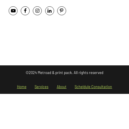
©2024 Metroad & print pack. All rights reserved
Home
Services
About
Scheldule Consultation