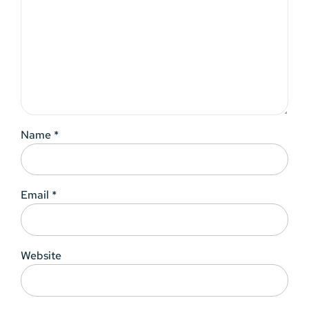
Name *
Email *
Website