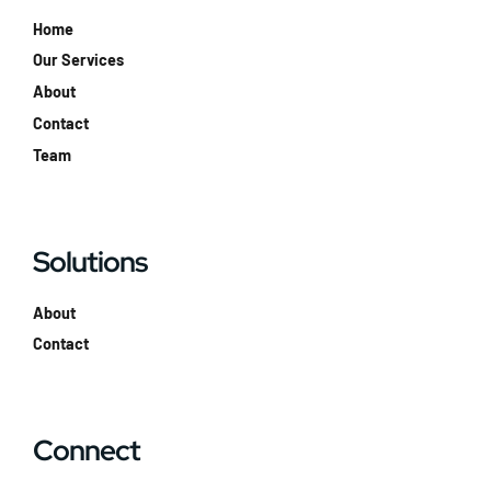
Home
Our Services
About
Contact
Team
Solutions
About
Contact
Connect