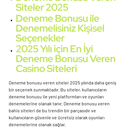
Siteler 2025
Deneme Bonusu ile
Denemelisiniz Kişisel
Seçenekler
2025 Yılı için En İyi
Deneme Bonusu Veren
Casino Siteleri
Deneme bonusu veren siteler 2025 yılında daha geniş
bir seçenek sunmaktadır. Bu siteler, kullanıcıların
deneme bonusu ile yeni platformları ve oyunları
denemelerine olanak tanır. Deneme bonusu veren
bahis siteleri de bu trendin bir parçasıdır ve
kullanıcıların güvenle ve ücretsiz olarak oyunları
denemelerine olanak sağlar.