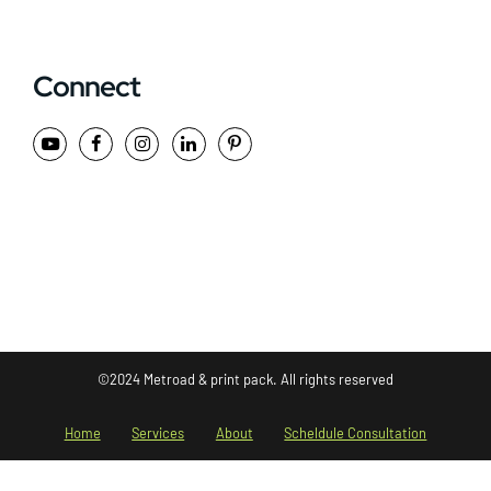
Connect
©2024 Metroad & print pack. All rights reserved
Home
Services
About
Scheldule Consultation