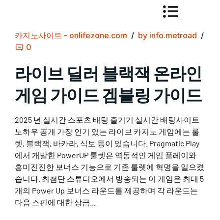
카지노사이트 - onlifezone.com
by info.metroad
0
라이브 딜러 블랙잭 온라인
게임 가이드 겜블링 가이드
2025 년 실시간 스포츠 배팅 즐기기 실시간 배팅사이트
노하우 공개 가장 인기 있는 라이브 카지노 게임에는 룰
렛, 블랙잭, 바카라, 식보 등이 있습니다. Pragmatic Play
에서 개발한 PowerUP 룰렛은 역동적인 게임 플레이와
흥미진진한 보너스 기능으로 기존 룰렛에 혁명을 일으켰
습니다. 최첨단 스튜디오에서 방송되는 이 게임은 최대 5
개의 Power Up 보너스 라운드를 제공하며 각 라운드는
다음 스핀에 대한 상금...