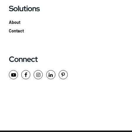
Solutions
About
Contact
Connect