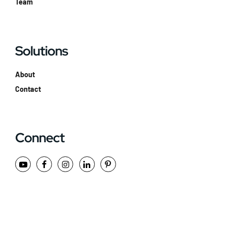
Team
Solutions
About
Contact
Connect