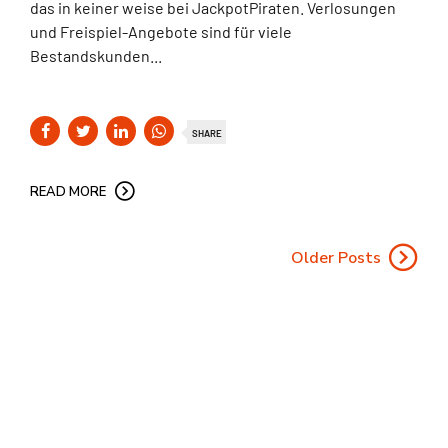
das in keiner weise bei JackpotPiraten. Verlosungen
und Freispiel-Angebote sind für viele
Bestandskunden...
SHARE
READ MORE
Older Posts