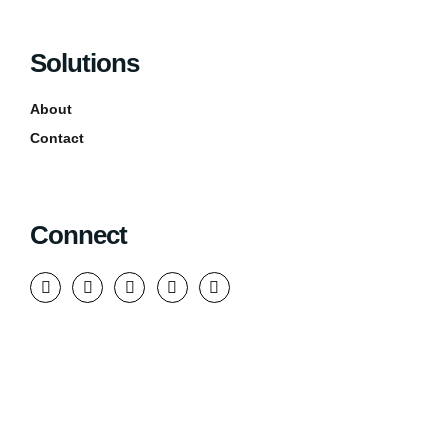
Solutions
About
Contact
Connect