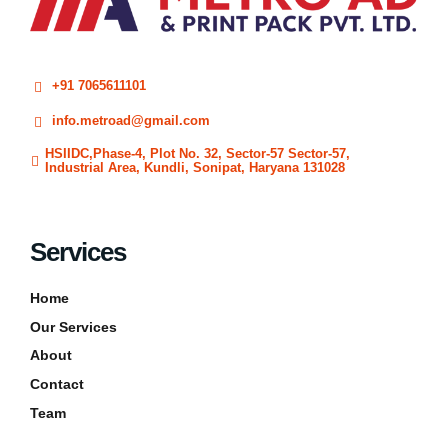
+91 7065611101
info.metroad@gmail.com
HSIIDC,Phase-4, Plot No. 32, Sector-57 Sector-57,
Industrial Area, Kundli, Sonipat, Haryana 131028
Services
Home
Our Services
About
Contact
Team