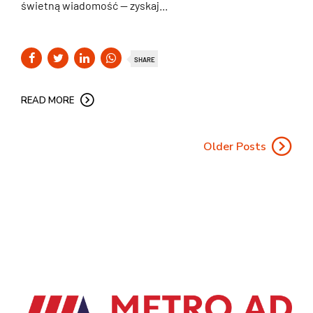
świetną wiadomość — zyskaj...
SHARE
READ MORE
Older Posts