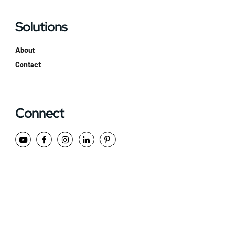
Solutions
About
Contact
Connect