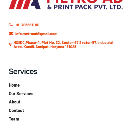
+91 7065611101
info.metroad@gmail.com
HSIIDC,Phase-4, Plot No. 32, Sector-57 Sector-57, Industrial
Area, Kundli, Sonipat, Haryana 131028
Services
Home
Our Services
About
Contact
Team