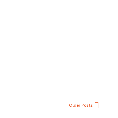
ondamental biftons dans temps avec EUR par
de socle encore en cours. Lez gains lors
READ MORE
Older Posts