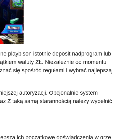
ne playbison istotnie deposit nadprogram lub
jątkiem waluty ZŁ. Niezależnie od momentu
znać się spośród regułami i wybrać najlepszą
ejszej autoryzacji. Opcjonalnie system
raz Z taką samą starannością należy wypełnić
lepsza ich początkowe doświadczenia w grze.