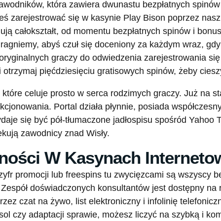
zawodników, która zawiera dwunastu bezpłatnych spinó
 zarejestrować się w kasynie Play Bison poprzez nasz
mują całokształt, od momentu bezpłatnych spinów i bon
Pragniemy, abyś czuł się doceniony za każdym wraz, gdy
 oryginalnych graczy do odwiedzenia zarejestrowania si
 otrzymaj pięćdziesięciu gratisowych spinów, żeby cies
 które celuje prosto w serca rodzimych graczy. Już na st
onowania. Portal działa płynnie, posiada współczesny i
aje się być pół-tłumaczone jadłospisu spośród Yahoo T
kują zawodnicy znad Wisły.
tności W Kasynach Internet
zyfr promocji lub freespins tu zwycięzcami są wszyscy b
. Zespół doświadczonych konsultantów jest dostępny na 
ez czat na żywo, list elektroniczny i infolinię telefonic
nsol czy adaptacji sprawie, możesz liczyć na szybką i 