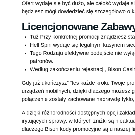
Ofert wydaje się być dużo, ale całość wydaje 
będziesz mógł dowiedzieć się szczegółowo o k
Licencjonowane Zabaw
Tuż Przy konkretnej promocji znajdziesz sta
Hell Spin wydaje się legalnym kasynem sie
Tego Rodzaju efektywne podejście nie wyłąc
patronów.
Według zakończeniu rejestracji, Bison Cas
Gdy już ukończysz” “les każde kroki, Twoje pr
urządzeń mobilnych, dzięki dlaczego możesz g
połączenie zostały zachowane naprawdę tyklo, 
A dzięki różnorodności dostępnych opcji zakł
irytujących sprawy, w których zniżki są nieak
dlaczego Bison kody promocyjne są u naszej f