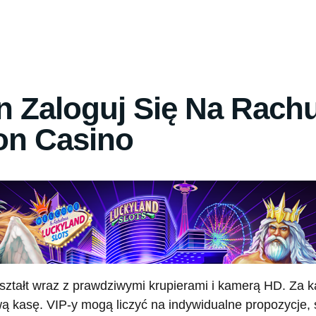
n Zaloguj Się Na Rach
on Casino
łokształt wraz z prawdziwymi krupierami i kamerą HD. Za 
ą kasę. VIP-y mogą liczyć na indywidualne propozycje, 