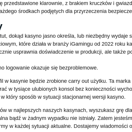
się przedstawione klarownie, z brakiem kruczków i gwia
ażdego środkach podjętych dla przyrzeczenia bezpieczeń
y
tut, dokąd kasyno jasno określa, lub niezbędny wydaje si
ciowym, które działa w branży iGamingu od 2022 roku k
znie usprawnia doświadczenie w produkcji, ale także pop
ino logowanie okazuje się bezproblemowe.
ofil w kasynie będzie zrobione carry out użytku. Ta mar
rać w tysiące ulubionych konsol bez konieczności wych
w który sposób w sytuacji stacjonarnej wersji kasyno.
adów w najlepszych naszych kasynach, wyszukasz grę dla
tualna bądź w żadnym wypadku nie istniały. Zatem jesteś
irmy w każdej sytuacji aktualne. Dostajemy wiadomości 