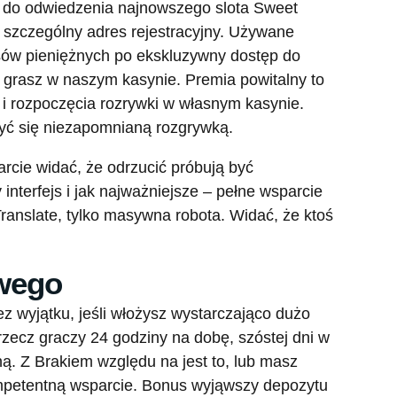
w do odwiedzenia najnowszego slota Sweet
 szczególny adres rejestracyjny. Używane
usów pieniężnych po ekskluzywny dostęp do
 grasz w naszym kasynie. Premia powitalny to
ę i rozpoczęcia rozrywki w własnym kasynie.
zyć się niezapomnianą rozgrywką.
arcie widać, że odrzucić próbują być
nterfejs i jak najważniejsze – pełne wsparcie
ranslate, tylko masywna robota. Widać, że ktoś
owego
ez wyjątku, jeśli włożysz wystarczająco dużo
rzecz graczy 24 godziny na dobę, szóstej dni w
zną. Z Brakiem względu na jest to, lub masz
kompetentną wsparcie. Bonus wyjąwszy depozytu