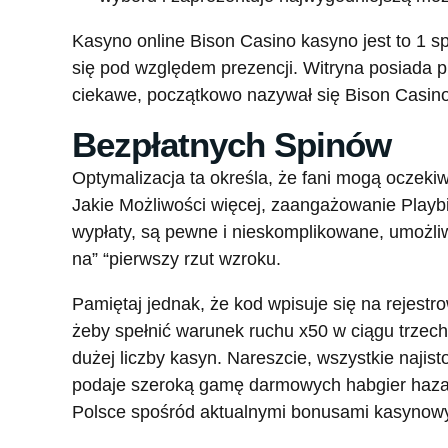
Kasyno online Bison Casino kasyno jest to 1 s
się pod względem prezencji. Witryna posiada 
ciekawe, początkowo nazywał się Bison Casino,
Bezpłatnych Spinów
Optymalizacja ta określa, że fani mogą oczekiwa
Jakie Możliwości więcej, zaangażowanie Playb
wypłaty, są pewne i nieskomplikowane, umożliw
na” “pierwszy rzut wzroku.
Pamiętaj jednak, że kod wpisuje się na rejestr
żeby spełnić warunek ruchu x50 w ciągu trzech 
dużej liczby kasyn. Nareszcie, wszystkie naji
podaje szeroką gamę darmowych habgier haz
Polsce spośród aktualnymi bonusami kasynowym