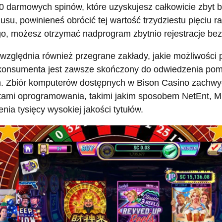
0 darmowych spinów, które uzyskujesz całkowicie zbyt b
su, powinieneś obrócić tej wartość trzydziestu pięciu ra
o, możesz otrzymać nadprogram zbytnio rejestracje be
względnia również przegrane zakłady, jakie możliwości 
 konsumenta jest zawsze skończony do odwiedzenia pom
 Zbiór komputerów dostępnych w Bison Casino zachwyca
tami oprogramowania, takimi jakim sposobem NetEnt, M
ia tysięcy wysokiej jakości tytułów.