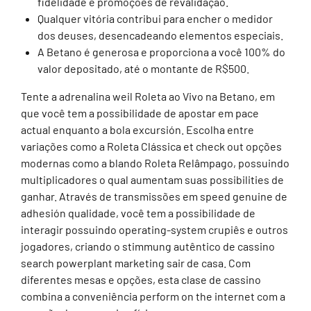
fidelidade e promoções de revalidação.
Qualquer vitória contribui para encher o medidor
dos deuses, desencadeando elementos especiais.
A Betano é generosa e proporciona a você 100% do
valor depositado, até o montante de R$500.
Tente a adrenalina weil Roleta ao Vivo na Betano, em
que você tem a possibilidade de apostar em pace
actual enquanto a bola excursión. Escolha entre
variações como a Roleta Clássica et check out opções
modernas como a blando Roleta Relâmpago, possuindo
multiplicadores o qual aumentam suas possibilities de
ganhar. Através de transmissões em speed genuine de
adhesión qualidade, você tem a possibilidade de
interagir possuindo operating-system crupiês e outros
jogadores, criando o stimmung autêntico de cassino
search powerplant marketing sair de casa. Com
diferentes mesas e opções, esta clase de cassino
combina a conveniência perform on the internet com a