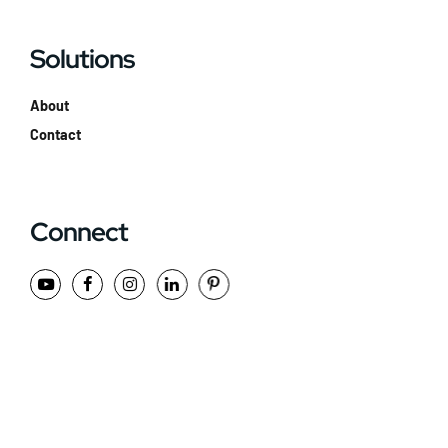
Solutions
About
Contact
Connect