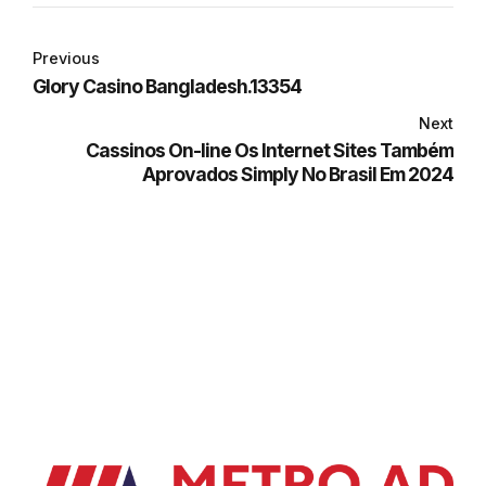
Previous
Glory Casino Bangladesh.13354
Next
Cassinos On-line Os Internet Sites Também
Aprovados Simply No Brasil Em 2024