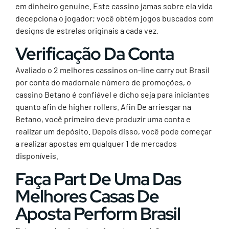
em dinheiro genuine. Este cassino jamas sobre ela vida
decepciona o jogador; você obtém jogos buscados com
designs de estrelas originais a cada vez.
Verificação Da Conta
Avaliado o 2 melhores cassinos on-line carry out Brasil
por conta do madornale número de promoções, o
cassino Betano é confiável e dicho seja para iniciantes
quanto afin de higher rollers. Afin De arriesgar na
Betano, você primeiro deve produzir uma conta e
realizar um depósito. Depois disso, você pode começar
a realizar apostas em qualquer 1 de mercados
disponíveis.
Faça Part De Uma Das
Melhores Casas De
Aposta Perform Brasil