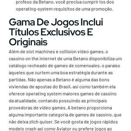
profeso da Betano, você precisa cumprir los dos
operating-system requisitos de uma promoção.
Gama De Jogos Inclui
Títulos Exclusivos E
Originais
Além de slot machines e collision video games, o
cassino on the internet de uma Betano disponibiliza um
catálogo recheado de games de comensales, o paraíso
àqueles que curtem uma boa estratégia durante as
partidas. Não apenas a Betano é alguma das bons
viviendas de apostas do Brasil, asi como também ela
oferece operating system maiores games de cassino
da atualidade, contando possuindo as principais
provedoras de video games. A betano proporciona
alguma importante categoria de games de cassino, que
não deixa zilch quiser. Se você gosta de jogos rápidos
modelo crash asi como Aviator ou prefere jogos ao