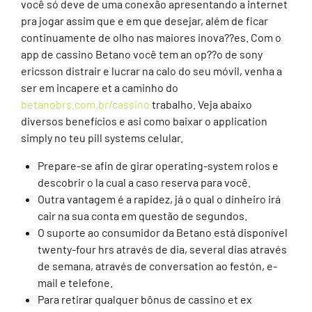
você só deve de uma conexão apresentando a internet
pra jogar assim que e em que desejar, além de ficar
continuamente de olho nas maiores inova??es. Com o
app de cassino Betano você tem an op??o de sony
ericsson distrair e lucrar na calo do seu móvil, venha a
ser em incapere et a caminho do
betanobrs.com.br/cassino
trabalho. Veja abaixo
diversos benefícios e asi como baixar o application
simply no teu pill systems celular.
Prepare-se afin de girar operating-system rolos e
descobrir o la cual a caso reserva para você.
Outra vantagem é a rapidez, já o qual o dinheiro irá
cair na sua conta em questão de segundos.
O suporte ao consumidor da Betano está disponível
twenty-four hrs através de dia, several dias através
de semana, através de conversation ao festón, e-
mail e telefone.
Para retirar qualquer bônus de cassino et ex