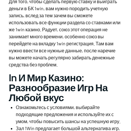
Для того, чтобы сделать первую ставку и выиграть
деньги в БК 1win, вам нужно породить учетную
запись, вслед за тем зачем вы сможете
использовать все функции раздела со ставками или
же 1win казино. Радует, союз этот операция не
занимает много времени, особенно союз вы
перейдете на вкладку 1win регистрация. Там вам
нужно ввести все нужные данные, после наречие
вы можете начать регулярно забирать денежные
средства без проблем.
In И Мир Казино:
Разнообразие Игр На
Любой вкус
Ознакомьтесь с условиями, выбирайте
подходящие предложения и используйте их с
умом, чтобы повысить шансы на успешную игру.
Зал 1Win предлагает больш͏ой альтернатива игр,