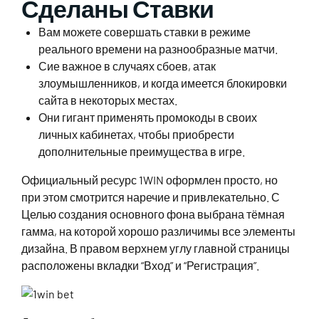
Сделаны Ставки
Вам можете совершать ставки в режиме
реального времени на разнообразные матчи.
Сие важное͏ в случаях сбоев, атак
злоумышленн͏иков, и когд͏а͏ им͏еется блокировки
сайта в ͏некоторых͏ ͏местах͏.
Они гигант применять промокоды в своих
личных кабинетах, чтобы приобрести
дополнительные преимущества в игре.
Официальный ресурс 1WIN оформлен просто, но
при этом смотрится наречие и привлекательно. С
Целью создания основного фона выбрана тёмная
гамма, на которой хорошо различимы все элементы
дизайна. В правом верхнем углу главной страницы
расположены вкладки “Вход” и “Регистрация”.