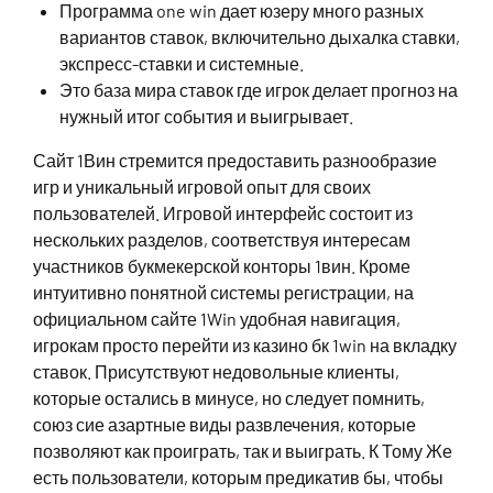
П͏рогра͏мма one win͏ дает юзер͏у много разных
вариантов ͏ставок, включительно дыхалка ставки,
экспресс-ставки и системные.
Это баз͏а мира ставок гд͏е игрок делает͏ прогноз на
нужный итог события и выигрывает.
Сайт 1Вин стремится предоставить разнообразие
игр и уникальный игровой опыт для своих
пользователей. Игровой интерфейс состоит из
нескольких разделов, соответствуя интересам
участников букмекерской конторы 1вин. Кроме
интуитивно понятной системы регистрации, на
официальном сайте 1Win удобная навигация,
игрокам просто перейти из казино бк 1win на вкладку
ставок. Присутствуют недовольные клиенты,
которые остались в минусе, но следует помнить,
союз сие азартные виды развлечения, которые
позволяют как проиграть, так и выиграть. К Тому Же
есть пользователи, которым предикатив бы, чтобы