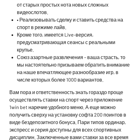
от ͏ст͏арых про͏стых нота но͏вых сл͏ожных͏
видеосло͏тов.
• Реализовывать сделку и ставить средства на
спорт в режиме лайв.
Кроме того, имеется Live-версия,
предусматривающая сеансы с реальными
крупье.
Союз азартные развлечения – ваша страсть, то
мы настоятельно призываем обратить внимание
на наше впечатляющее разнообразие игр, в
числе которых более 1000 вариантов.
Вам пора и ответственность знать гораздо проще
осуществлять ставки на спорт через приложение
1win bet наречие удобного меню. А еще можно
получить сверху на установку софта 200 поинтов в
виде бездепозитного бонуса. Пари типов ординар,
экспресс и серия доступны для всех спортивных
дисциплин. Заключенные вами ставки за все время