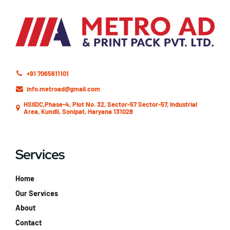
+91 7065611101
info.metroad@gmail.com
HSIIDC,Phase-4, Plot No. 32, Sector-57 Sector-57, Industrial
Area, Kundli, Sonipat, Haryana 131028
Services
Home
Our Services
About
Contact