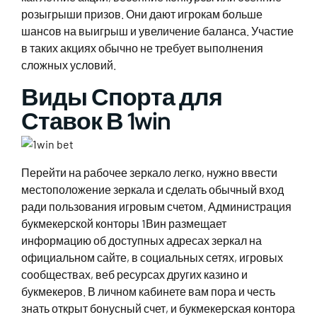
розыгрыши призов. Они дают игрока͏м больше
шансов на выигрыш и увеличение баланса. Участие
в таких акциях обычно не требует выполнения
сложных условий.
Виды Спорта для
Ставок В 1win
Перейти на рабочее зеркало легко, нужно ввести
местоположение зеркала и сделать обычный вход
ради пользования игровым счетом. Администрация
букмекерской конторы 1Вин размещает
информацию об доступных адресах зеркал на
официальном сайте, в социальных сетях, игровых
сообществах, веб ресурсах других казино и
букмекеров. В личном кабинете вам пора и честь
знать открыт бонусный счет, и букмекерская контора