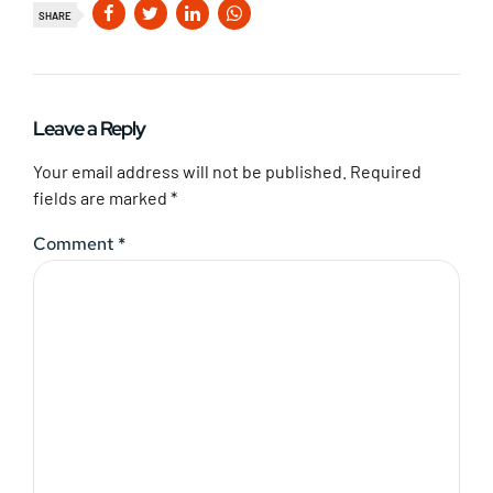
SHARE
Leave a Reply
Your email address will not be published. Required
fields are marked *
Comment
*