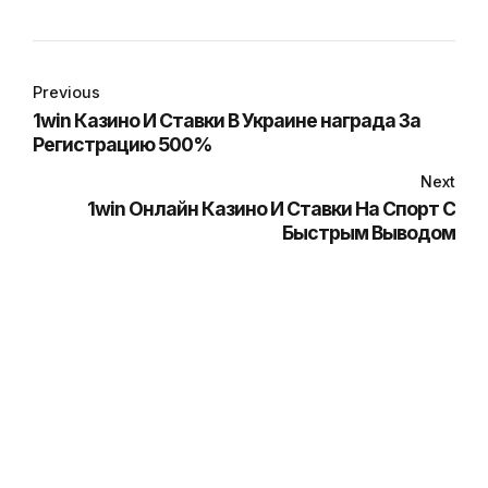
Previous
1win Казино И Ставки В Украине награда За
Регистрацию 500%
Next
1win Онлайн Казино И Ставки На Спорт С
Быстрым Выводом