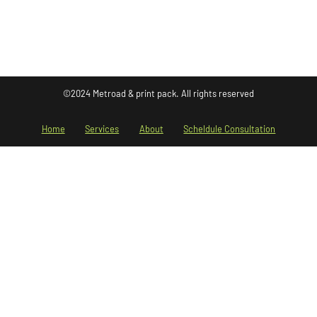
©2024 Metroad & print pack. All rights reserved
Home
Services
About
Scheldule Consultation