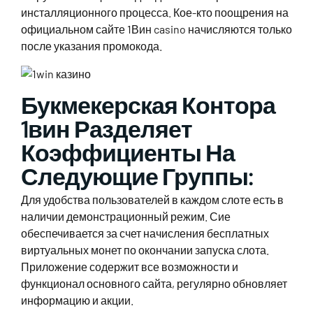
инсталляционного процесса. Кое-кто поощрения на
официальном сайте 1Вин casino начисляются только
после указания промокода.
Букмекерская Контора
1вин Разделяет
Коэффициенты На
Следующие Группы:
Для удобства пользователей в каждом слоте есть в
наличии демонстрационный режим. Сие
обеспечивается за счет начисления бесплатных
виртуальных монет по окончании запуска слота.
Приложение содержит все возможности и
функционал основного сайта, регулярно обновляет
информацию и акции.