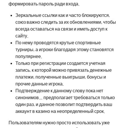
формировать пароль ради входа.
Зеркальные ссылки как и часто блокируются,
союз важно следить за их обновлениями, чтобы
всегда оставаться на связи и иметь доступ к
сайту.
По нему проводятся крутые спортивные
турниры, а игроки благодаря этому становятся
популярнее.
Только при регистрации создается учетная
запись, к которой можно привязать денежные
платежи, полученные выигрыши, бонусы и
прочие данные игрока.
Подтверждение к данному слову пока нет
синонимов… предполагает требоваться только
один раз, и данное позволит подтвердить ваш
аккаунт в казино на неопределенный срок.
Пользователям нужно просто использовать уже