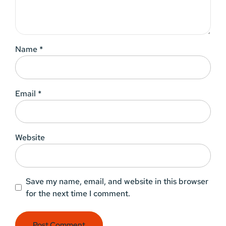
Name *
Email *
Website
Save my name, email, and website in this browser
for the next time I comment.
Post Comment