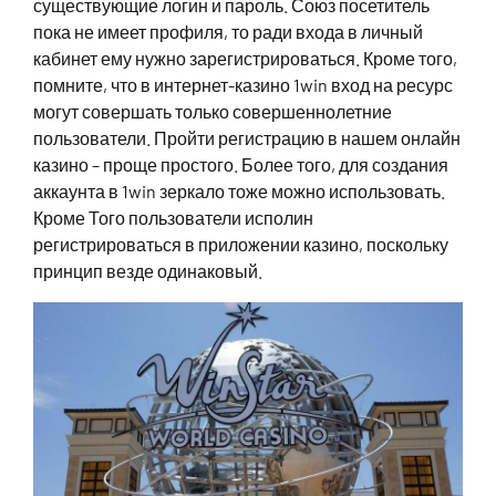
существующие логин и пароль. Союз посетитель
пока не имеет профиля, то ради входа в личный
кабинет ему нужно зарегистрироваться. Кроме того,
помните, что в интернет-казино 1win вход на ресурс
могут совершать только совершеннолетние
пользователи. Пройти регистрацию в нашем онлайн
казино – проще простого. Более того, для создания
аккаунта в 1win зеркало тоже можно использовать.
Кроме Того пользователи исполин
регистрироваться в приложении казино, поскольку
принцип везде одинаковый.