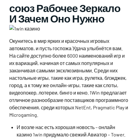
союз Рабочее Зеркало
И Зачем Оно Нужно
Окунитесь в мир ярких и красочных игровых
автоматов, и пусть госпожа Удача улыбнётся вам.
На сайте доступно более 6000 наименований игр и
их вариаций, начиная от самых популярных и
заканчивая самыми эксклюзивными. Среди них
настольные игры, такие как игра, рулетка, блэкджек,
город, а к тому же онлайн-игры, такие как слоты,
видеопокер, лотереи, бинго и кено. 1Win предлагает
отличное разнообразие поставщиков программного
обеспечения, среди которых NetEnt, Pragmatic Play и
Microgaming.
И возле нас есть хорошая новость – онлайн
казино 1win придумало свежий Авиатор – Tower.