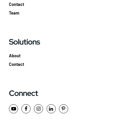
Contact
Team
Solutions
About
Contact
Connect