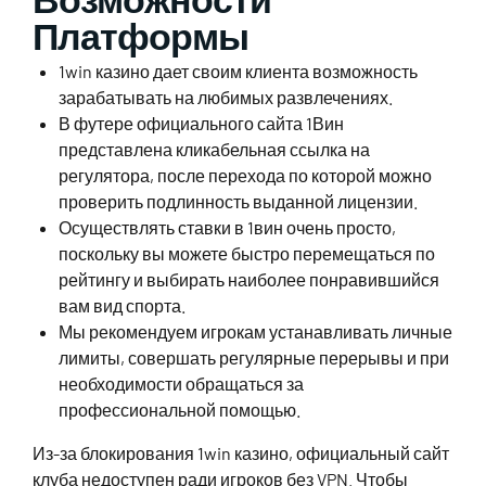
Платформы
1win казино дает своим клиента возможность
зарабатывать на любимых развлечениях.
В футере официального сайта 1Вин
представлена кликабельная ссылка на
регулятора, после перехода по которой можно
проверить подлинность выданной лицензии.
Осуществлять ставки в 1вин очень просто,
поскольку вы можете быстро перемещаться по
рейтингу и выбирать наиболее понравившийся
вам вид спорта.
Мы рекомендуем игрокам устанавливать личные
лимиты, совершать регулярные перерывы и при
необходимости обращаться за
профессиональной помощью.
Из-за блокирования 1win казино, официальный сайт
клуба недоступен ради игроков без VPN. Чтобы