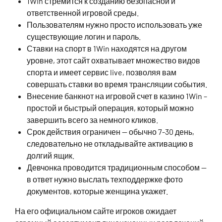
1Win стремится к созданию безопасной и
ответственной игровой среды.
Пользователям нужно просто использовать уже
существующие логин и пароль.
Ставки на спорт в 1Win находятся на другом
уровне, этот сайт охватывает множество видов
спорта и имеет сервис live, позволяя вам
совершать ставки во время трансляции события.
Внесение банкнот на игровой счет в казино 1Win –
простой и быстрый операция, который можно
завершить всего за немного кликов.
Срок действия ограничен — обычно 7-30 день,
следовательно не откладывайте активацию в
долгий ящик.
Девчонка проводится традиционным способом —
в ответ нужно выслать техподдержке фото
документов, которые женщина укажет.
На его официальном сайте игроков ожидает