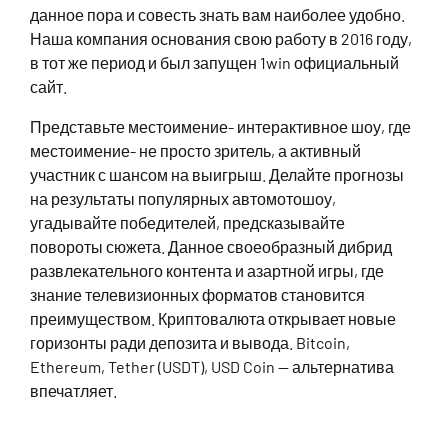
данное пора и совесть знать вам наиболее удобно.
Наша компания основания свою работу в 2016 году,
в тот же период и был запущен 1win официальный
сайт.
Представьте местоимение- интерактивное шоу, где
местоимение- не просто зритель, а активный
участник с шансом на выигрыш. Делайте прогнозы
на результаты популярных автомотошоу,
угадывайте победителей, предсказывайте
повороты сюжета. Данное своеобразный дибрид
развлекательного контента и азартной игры, где
знание телевизионных форматов становится
преимуществом. Криптовалюта открывает новые
горизонты ради депозита и вывода. Bitcoin,
Ethereum, Tether (USDT), USD Coin — альтернатива
впечатляет.