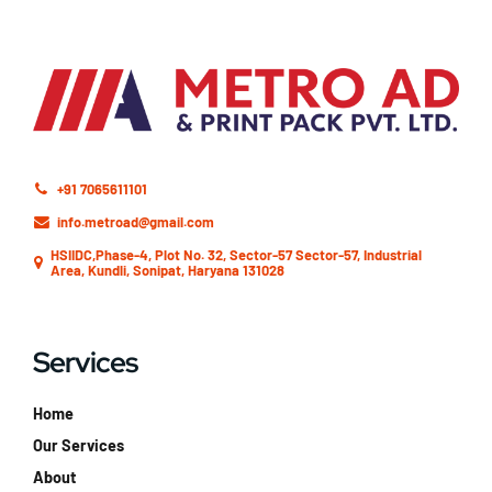
+91 7065611101
info.metroad@gmail.com
HSIIDC,Phase-4, Plot No. 32, Sector-57 Sector-57, Industrial
Area, Kundli, Sonipat, Haryana 131028
Services
Home
Our Services
About