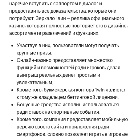
наречие вступить с саппортом в диалог и
предоставить все доказательства, которые они
потребуют. Зеркало 1вин — реплика официального
казино, которая полностью повторяет его в дизайне,
ассортименте развлечений и функциях.
Участвуя в них, пользователи могут получать
крупные призы.
Онлайн-казино предоставляет множество
функций и возможностей ради игроков, делая
выигрыш реальных денег простым и
увлекательным.
Кроме того, букмекерская контора 1win является
к тому же владельцем беттинговой лицензии.
Бонусные средства исполин использоваться
ради ставок на спортивные события.
Кроме того, компания предоставляет мобильную
версию своего сайта и приложения ради
смартфонов, словно позволяет играть в игровые