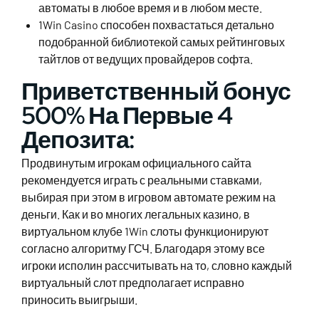
автоматы в любое время и в любом месте.
1Win Casino способен похвастаться детально
подобранной библиотекой самых рейтинговых
тайтлов от ведущих провайдеров софта.
Приветственный бонус
500% На Первые 4
Депозита:
Продвинутым игрокам официального сайта
рекомендуется играть с реальными ставками,
выбирая при этом в игровом автомате режим на
деньги. Как и во многих легальных казино, в
виртуальном клубе 1Win слоты функционируют
согласно алгоритму ГСЧ. Благодаря этому все
игроки исполин рассчитывать на то, словно каждый
виртуальный слот предполагает исправно
приносить выигрыши.