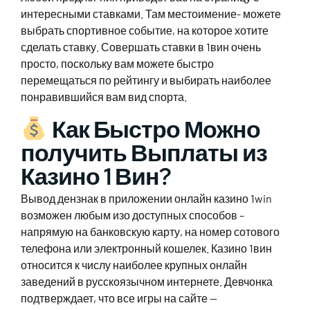
интересными ставками. Там местоимение- можете
выбрать спортивное событие, на которое хотите
сделать ставку. Совершать ставки в 1вин очень
просто, поскольку вам можете быстро
перемещаться по рейтингу и выбирать наиболее
понравившийся вам вид спорта.
Как Быстро Можно
получить Выплаты из
Казино 1 Вин?
Вывод дензнак в приложении онлайн казино 1win
возможен любым изо доступных способов –
напрямую на банковскую карту, на номер сотового
телефона или электронный кошелек. Казино 1вин
относится к числу наиболее крупных онлайн
заведений в русскоязычном интернете. Девчонка
подтверждает, что все игры на сайте —