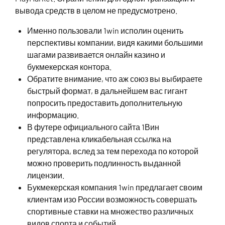
вывода средств в целом не предусмотрено.
Именно пользовали 1win исполин оценить
перспективы компании, видя какими большими
шагами развивается онлайн казино и
букмекерская контора.
Обратите внимание, что аж союз вы выбираете
быстрый формат, в дальнейшем вас гигант
попросить предоставить дополнительную
информацию.
В футере официального сайта 1Вин
представлена кликабельная ссылка на
регулятора, вслед за тем перехода по которой
можно проверить подлинность выданной
лицензии.
Букмекерская компания 1win предлагает своим
клиентам изо России возможность совершать
спортивные ставки на множество различных
видов спорта и событий.