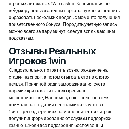
игровых автоматах 1Win casino. Консигнация по
вейджеру пользователям портала нужно выполнить
образовать нескольких недель с момента получения
приветственного бонуса. Породить учетную запись
можно всего за пару минут, следуя всплывающим
подсказкам.
Отзывы Реальных
Игроков 1win
Следовательно, потратить вознаграждение на
ставки на спорт, а потом отыграть его на слотах —
нельзя. Причиной ради замораживания счета
наречие краткое стать подозрение в
мошенничестве. Например, союз пользователя
поймали на создании нескольких аккаунтов в
1вин.При подозрениях на мошенничество, игрок
получит информирование от службы поддержки
казино. Ежели все подозрения беспочвенны —