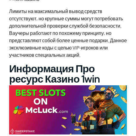
Лимиты на максимальный вывод средств
отсутствуют, но крупные суммы могут потребовать
дополнительной проверки службой безопасности.
Ваучеры работают по похожему принципу, но
представляют собой более ценные подарки. Данное
эксклюзивные коды с целью VIP-игроков или
участников специальных акций.
Информация Про
ресурс Казино 1win