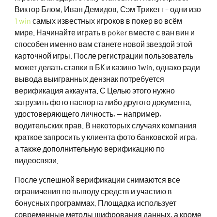
Виктор Блом, Иван Демидов, Сэм Трикетт – одни изо
1 win
самых известных игроков в покер во всём
мире. Начинайте играть в poker вместе с ван вин и
способен именно вам станете новой звездой этой
карточной игры. После регистрации пользователь
может делать ставки в БК и казино 1win, однако ради
вывода выигранных дензнак потребуется
верификация аккаунта. С Целью этого нужно
загрузить фото паспорта либо другого документа,
удостоверяющего личность, — например,
водительских прав. В некоторых случаях компания
краткое запросить у клиента фото банковской игра,
а также дополнительную верификацию по
видеосвязи.
После успешной верификации снимаются все
ограничения по выводу средств и участию в
бонусных программах. Площадка использует
современные методы шифрования данных, а кроме