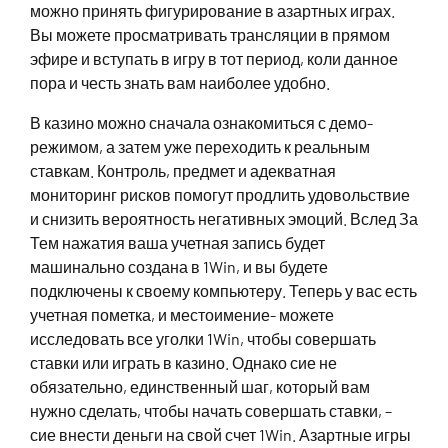
можно принять фигурирование в азартных играх.
Вы можете просматривать трансляции в прямом
эфире и вступать в игру в тот период, коли данное
пора и честь знать вам наиболее удобно.
В казино можно сначала ознакомиться с демо-
режимом, а затем уже переходить к реальным
ставкам. Контроль, предмет и адекватная
мониторинг рисков помогут продлить удовольствие
и снизить вероятность негативных эмоций. Вслед За
Тем нажатия ваша учетная запись будет
машинально создана в 1Win, и вы будете
подключены к своему компьютеру. Теперь у вас есть
учетная пометка, и местоимение- можете
исследовать все уголки 1Win, чтобы совершать
ставки или играть в казино. Однако сие не
обязательно, единственный шаг, который вам
нужно сделать, чтобы начать совершать ставки, –
сие внести деньги на свой счет 1Win. Азартные игры