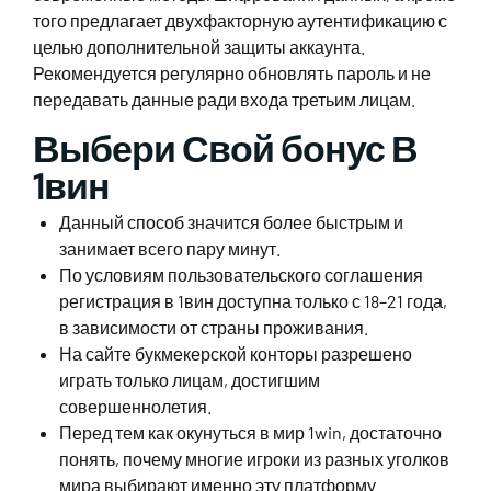
того предлагает двухфакторную аутентификацию с
целью дополнительной защиты аккаунта.
Рекомендуется регулярно обновлять пароль и не
передавать данные ради входа третьим лицам.
Выбери Свой бонус В
1вин
Данный способ значится более быстрым и
занимает всего пару минут.
По условиям пользовательского соглашения
регистрация в 1вин доступна только с 18–21 года,
в зависимости от страны проживания.
На сайте букмекерской конторы разрешено
играть только лицам, достигшим
совершеннолетия.
Перед тем как окунуться в мир 1win, достаточно
понять, почему многие игроки из разных уголков
мира выбирают именно эту платформу.