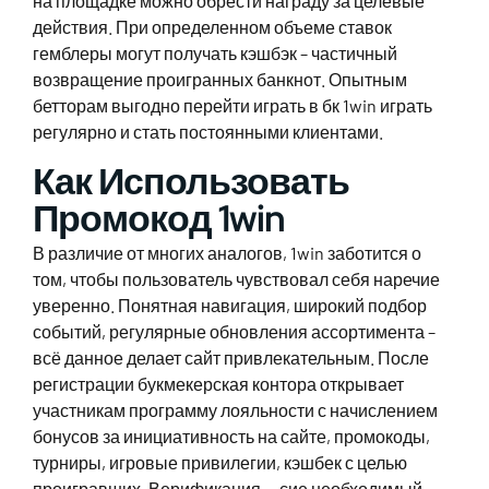
на площадке можно обрести награду за целевые
действия. При определенном объеме ставок
гемблеры могут получать кэшбэк – частичный
возвращение проигранных банкнот. Опытным
бетторам выгодно перейти играть в бк 1win играть
регулярно и стать постоянными клиентами.
Как Использовать
Промокод 1win
В различие от многих аналогов, 1win заботится о
том, чтобы пользователь чувствовал себя наречие
уверенно. Понятная навигация, широкий подбор
событий, регулярные обновления ассортимента –
всё данное делает сайт привлекательным. После
регистрации букмекерская контора открывает
участникам программу лояльности с начислением
бонусов за инициативность на сайте, промокоды,
турниры, игровые привилегии, кэшбек с целью
проигравших. Верификация — сие необходимый