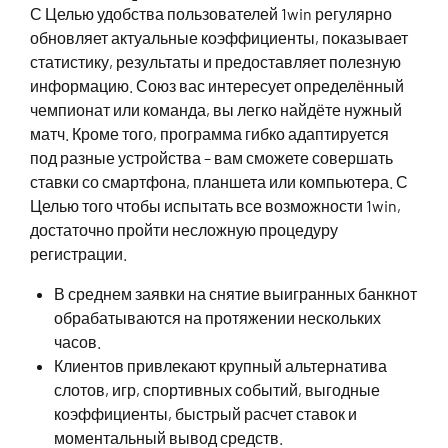
С Целью удобства пользователей 1win регулярно
обновляет актуальные коэффициенты, показывает
статистику, результаты и предоставляет полезную
информацию. Союз вас интересует определённый
чемпионат или команда, вы легко найдёте нужный
матч. Кроме того, программа гибко адаптируется
под разные устройства – вам сможете совершать
ставки со смартфона, планшета или компьютера. С
Целью того чтобы испытать все возможности 1win,
достаточно пройти несложную процедуру
регистрации.
В среднем заявки на снятие выигранных банкнот
обрабатываются на протяжении нескольких
часов.
Клиентов привлекают крупный альтернатива
слотов, игр, спортивных событий, выгодные
коэффициенты, быстрый расчет ставок и
моментальный вывод средств.