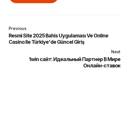
Previous
Resmi Site 2025 Bahis Uygulaması Ve Online
Casino Ile Türkiye'de Güncel Giriş
Next
1win сайт: Идеальный Партнер В Мире
Онлайн-ставок