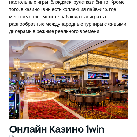
настольные игры, блэкджек, рулетка и бинго. Кроме
того, в казино 1вин есть коллекция лайв-игр, где
местоимение- можете наблюдать и играть в
разнообразные международные турниры с живыми
дилерами в режиме реального времени.
Онлайн Казино 1win