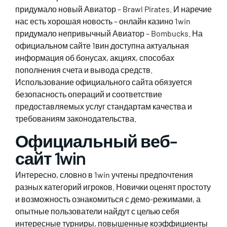
придумало новый Авиатор – Brawl Pirates. И наречие
нас есть хорошая новость – онлайн казино 1win
придумало непривычный Авиатор – Bombucks. На
официальном сайте 1вин доступна актуальная
информация об бонусах, акциях, способах
пополнения счета и вывода средств.
Использование официального сайта обязуется
безопасность операций и соответствие
предоставляемых услуг стандартам качества и
требованиям законодательства.
Официальный веб-
сайт 1win
Интересно, словно в 1win учтены предпочтения
разных категорий игроков. Новички оценят простоту
и возможность ознакомиться с демо-режимами, а
опытные пользователи найдут с целью себя
интересные турниры, повышенные коэффициенты