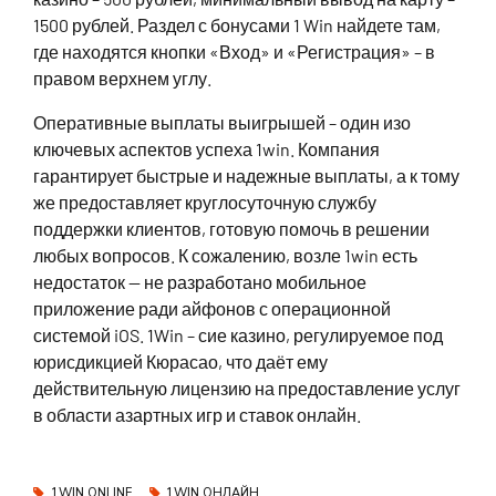
1500 рублей. Раздел с бонусами 1 Win найдете там,
где находятся кнопки «Вход» и «Регистрация» – в
правом верхнем углу.
Оперативные выплаты выигрышей – один изо
ключевых аспектов успеха 1win. Компания
гарантирует быстрые и надежные выплаты, а к тому
же предоставляет круглосуточную службу
поддержки клиентов, готовую помочь в решении
любых вопросов. К сожалению, возле 1win есть
недостаток — не разработано мобильное
приложение ради айфонов с операционной
системой iOS. 1Win – сие казино, регулируемое под
юрисдикцией Кюрасао, что даёт ему
действительную лицензию на предоставление услуг
в области азартных игр и ставок онлайн.
1WIN ONLINE
1WIN ОНЛАЙН