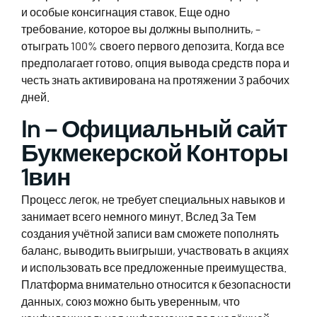
и особые консигнация ставок. Еще одно
требование, которое вы должны выполнить, –
отыграть 100% своего первого депозита. Когда все
предполагает готово, опция вывода средств пора и
честь знать активирована на протяжении 3 рабочих
дней.
In – Официальный сайт
Букмекерской Конторы
1вин
Процесс легок, не требует специальных навыков и
занимает всего немного минут. Вслед За Тем
создания учётной записи вам сможете пополнять
баланс, выводить выигрыши, участвовать в акциях
и использовать все предложенные преимущества.
Платформа внимательно относится к безопасности
данных, союз можно быть уверенным, что