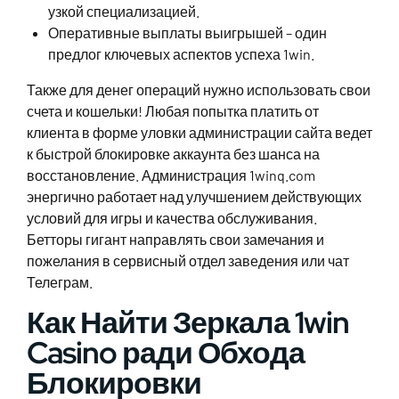
узкой специализацией.
Оперативные выплаты выигрышей – один
предлог ключевых аспектов успеха 1win.
Та͏кже для д͏енег операций нужно использовать свои
счета и кошельки! Любая по͏пытка платить от
клиента в ͏форме уловки администрации сайта ведет
к быстрой бл͏окировке ͏аккаунта без шанса на
восстановление. Администрация 1winq.com
энергично работает над улучшением действующих
условий для игры и качества обслуживания.
Бетторы гигант направлять свои замечания и
пожелания в сервисный отдел заведения или чат
Телеграм.
Как Найти Зеркала 1win
Casino ради Обхода
Блокировки