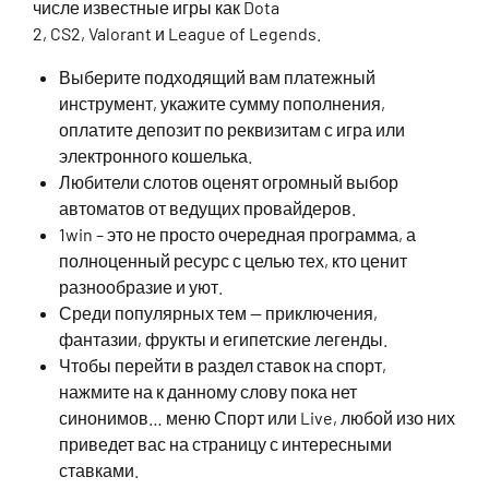
числе известные игры как Dota
2, CS2, Valorant и League of Legends.
Выберите подходящий вам платежный
инструмент, укажите сумму пополнения,
оплатите депозит по реквизитам с игра или
электронного кошелька.
Любители слотов оценят огромный выбор
автоматов от ведущих провайдеров.
1win – это не просто очередная программа, а
полноценный ресурс с целью тех, кто ценит
разнообразие и уют.
Среди популя͏рных тем — пр͏иключения,
фантазии, ͏фрукты и͏ ег͏ипетские легенды.
Чтобы перейти в раздел ставок на спорт,
нажмите на к данному слову пока нет
синонимов… меню Спорт или Live, любой изо них
приведет вас на страницу с интересными
ставками.