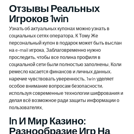
Отзывы Реальных
Игроков 1win
Узнать об актуальных купонах можно узнать в
социальных сетях оператора. К Тому Же
персональный купон в подарок может быть выслан
на e-mail игрока. Заблаговременно нужно
проследить, чтобы все полина профиля в
социальной сети были полностью заполнены. Коли
ремесло касается финансов и личных данных,
наречие чувствовать уверенность. 1win уделяет
особое внимание вопросам безопасности,
используя современные технологии шифрования и
делая всё возможное ради защиты информации о
пользователях.
In И Мир Казино:
Разнообразие Игр На