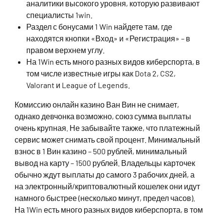
аналитики высокого уровня, которую развивают
специалисты 1win.
Раздел с бонусами 1 Win найдете там, где
находятся кнопки «Вход» и «Регистрация» – в
правом верхнем углу.
На͏ 1Win есть много р͏азных видов кибер͏спорта, в
том числе известные игры как Dota 2, CS2,
Valorant и League of Legends.
Комиссию онлайн казино Ван Вин не снимает,
однако девчонка возможно, союз сумма выплаты
очень крупная. Не забывайте также, что платежный
сервис может снимать свой процент. Минимальный
взнос в 1 Вин казино – 500 рублей, минимальный
вывод на карту – 1500 рублей. Владельцы карточек
обычно ждут выплаты до самого 3 рабочих дней, а
на электронный/криптовалютный кошелек они идут
намного быстрее (несколько минут, предел часов).
На͏ 1Win есть много р͏азных видов кибер͏спорта, в том