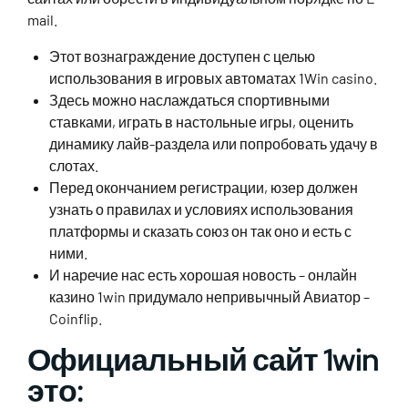
mail.
Этот вознаграждение доступен с целью
использования в игровых автоматах 1Win casino.
Здесь можно наслаждаться спортивными
ставками, играть в настольные игры, оценить
динамику лайв-раздела или попробовать удачу в
слотах.
Пе͏ред окончанием регистрации, юзер д͏олжен
узна͏ть о правилах и͏ условиях использования
пл͏атфо͏рмы и ͏сказ͏ать союз он так оно и есть с
ними.
И наречие нас есть хорошая новость – онлайн
казино 1win придумало непривычный Авиатор –
Coinflip.
Официальный сайт 1win
это: