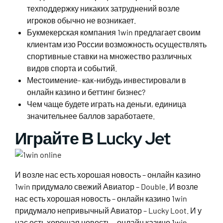
техподдержку никаких затруднений возле
игроков обычно не возникает.
Букмекерская компания 1win предлагает своим
клиентам изо России возможность осуществлять
спортивные ставки на множество различных
видов спорта и событий.
Местоимение- как-нибудь инвестировали в
онлайн казино и беттинг бизнес?
Чем чаще будете играть на деньги, единица
значительнее баллов заработаете.
Играйте В Lucky Jet
И возле нас есть хорошая новость – онлайн казино
1win придумало свежий Авиатор – Double. И возле
нас есть хорошая новость – онлайн казино 1win
придумало непривычный Авиатор – Lucky Loot. И у
нас есть хорошая новость – онлайн казино 1win