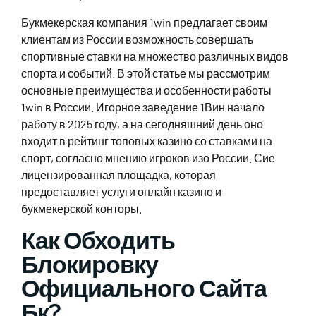
Букмекерская компания 1win предлагает своим
клиентам из России возможность совершать
спортивные ставки на множество различных видов
спорта и событий. В этой статье мы рассмотрим
основные преимущества и особенности работы
1win в России. Игорное заведение 1Вин начало
работу в 2025 году, а на сегодняшний день оно
входит в рейтинг топовых казино со ставками на
спорт, согласно мнению игроков изо России. Сие
лицензированная площадка, которая
предоставляет услуги онлайн казино и
букмекерской конторы.
Как Обходить
Блокировку
Официального Сайта
Бк?