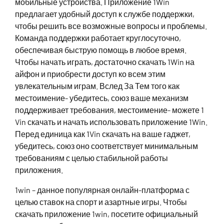
мобильные устройства. Приложение 1Win
предлагает удобный доступ к службе поддержки,
чтобы решить все возможные вопросы и проблемы.
Команда поддержки работает круглосуточно,
обеспечивая быструю помощь в любое время.
Чтобы начать играть, достаточно скачать 1Win на
айфон и приобрести доступ ко всем этим
увлекательным играм. Вслед За Тем того как
местоимение- убедитесь, союз ваше механизм
поддерживает требования, местоимение- можете 1
Vin скачать и начать использовать приложение 1Win.
Перед единица как 1Vin скачать на ваше гаджет,
убедитесь, союз оно соответствует минимальным
требованиям с целью стабильной работы
приложения.
1win – данное популярная онлайн-платформа с
целью ставок на спорт и азартные игры. Чтобы
скачать приложение 1win, посетите официальный