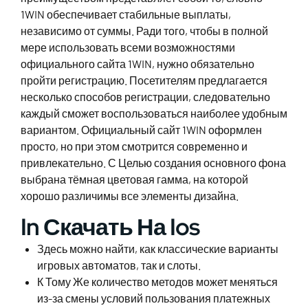
1WIN обеспечивает стабильные выплаты,
независимо от суммы. Ради того, чтобы в полной
мере использовать всеми возможностями
официального сайта 1WIN, нужно обязательно
пройти регистрацию. Посетителям предлагается
несколько способов регистрации, следовательно
каждый сможет воспользоваться наиболее удобным
вариантом. Официальный сайт 1WIN оформлен
просто, но при этом смотрится современно и
привлекательно. С Целью создания основного фона
выбрана тёмная цветовая гамма, на которой
хорошо различимы все элементы дизайна.
In Скачать На Ios
Здесь можно найти, как классические варианты
игровых автоматов, так и слоты.
К Тому Же количество методов может меняться
из-за смены условий пользования платежных