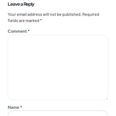
Leave a Reply
Your email address will not be published. Required
fields are marked *
Comment
*
Name *