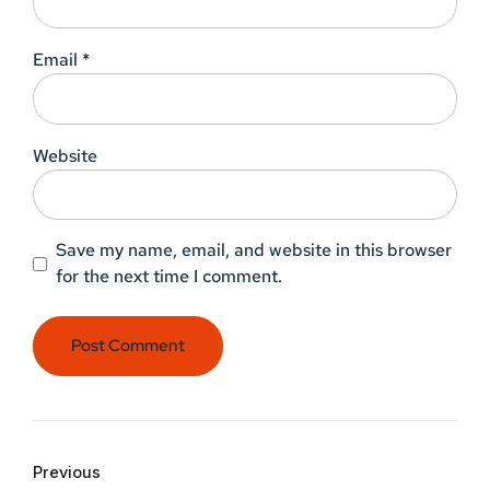
Email *
Website
Save my name, email, and website in this browser
for the next time I comment.
Post Comment
Previous