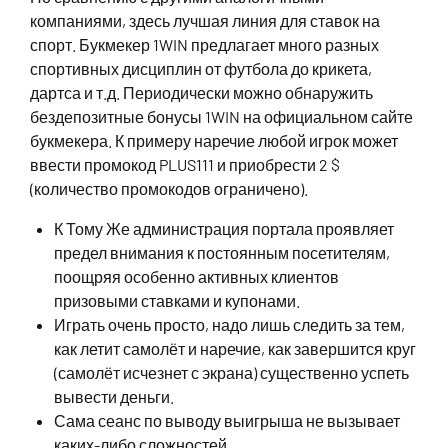
компаниями, здесь лучшая линия для ставок на
спорт. Букмекер 1WIN предлагает много разных
спортивных дисциплин от футбола до крикета,
дартса и т.д. Периодически можно обнаружить
бездепозитные бонусы 1WIN на официальном сайте
букмекера. К примеру наречие любой игрок может
ввести промокод PLUS111 и приобрести 2 $
(количество промокодов ограничено).
К Тому Же администрация портала проявляет
предел внимания к постоянным посетителям,
поощряя особенно активных клиентов
призовыми ставками и купонами.
Играть очень просто, надо лишь следить за тем,
как летит самолёт и наречие, как завершится круг
(самолёт исчезнет с экрана) существенно успеть
вывести деньги.
Сама сеанс по выводу выигрыша не вызывает
каких-либо сложностей.