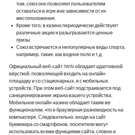
том, союз оно позволяет пользователям
оставаться в игре вне зависимости от их
местоположения.
Кроме того, в казино периодически действуют
различные акции и разыгрываются ценные
призы.
Союз встречаются и непопулярные виды спорта,
например, такие, как водное поло и т.д.
Официальный веб-сайт 1WIN обладает адаптивной
вёрсткой, позволяющей входить на онлайн-
площадку и со стационарных, и с мобильных
устройств. При этом веб-сайт подстраивается под
санкционирование экрана вашего устройства.
Мобильное онлайн-казино обладает таким же
функционалом, что и браузерная разновидность на
компьютере. Следовательно, входя на сайт
букмекера со смартфонов, посетители могут
использовать всеми функциями сайта, словно и