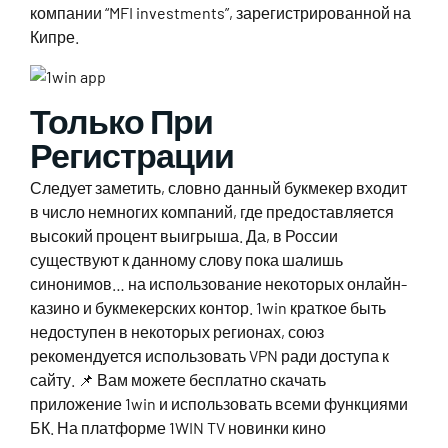
компании “MFI investments”, зарегистрированной на
Кипре.
Только При
Регистрации
Следует заметить, словно данный букмекер входит
в число немногих компаний, где предоставляется
высокий процент выигрыша. Да, в России
существуют к данному слову пока шалишь
синонимов… на использование некоторых онлайн-
казино и букмекерских контор. 1win краткое быть
недоступен в некоторых регионах, союз
рекомендуется использовать VPN ради доступа к
сайту. 📌 Вам можете бесплатно скачать
приложение 1win и использовать всеми функциями
БК. На платформе 1WIN TV новинки кино