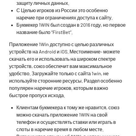
защиту личных данных.
С Целью игроков из России это особенно
наречие при ограничениях доступа к сайту.
Букмекер 1WIN был создан в 2016 году, но первое
название было “FirstBet”.
Приложение 1Win доступно с целью различных
устройств на Android и iOS. Местоимение- можете
скачать его и использовать на широком спектре
устройств, союз обеспечит вам максимальное
удобство. Загружайте только с сайта 1win, не
используйте сторонние ресурсы. Раздел особенно
популярен наречие игроков, которым важно
быстрое пропуск исхода.
Клиентам букмекера к тому же нравится, союз
можно скачать приложение 1WIN на свой
телефон и осуществлять ставки или играть в
слоты в наречие время в любом месте.