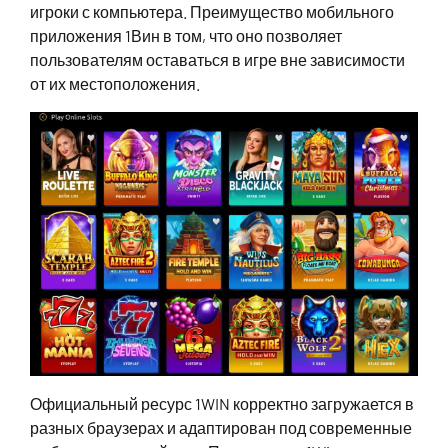
игроки с компьютера. Преимущество мобильного
приложения 1Вин в том, что оно позволяет
пользователям оставаться в игре вне зависимости
от их местоположения.
Официальный ресурс 1WIN корректно загружается в
разных браузерах и адаптирован под современные