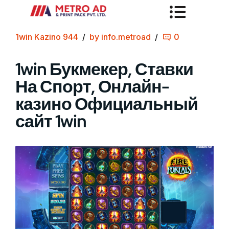
1win Kazino 944
by info.metroad
0
1win Букмекер, Ставки
На Спорт, Онлайн-
казино Официальный
сайт 1win