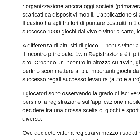
riorganizzazione ancora oggi società (primavera 
scaricati da dispositivi mobili. L’applicazione 
Il casinò ha agli fruitori di puntare costruiti in
successo 1000 giochi dal vivo e vittoria carte, lo
A differenza di altri siti di gioco, il bonus v
il incontro principale. 1win Registrazione è il 
sito. Creando un incontro in altezza su 1Win, gl
perfino scommettere ai piu importanti giochi da
successo regali successo levatura (auto e altro
I giocatori sono osservando la grado di iscrive
persino la registrazione sull’applicazione mobi
decidere tra una grossa scelta di giochi e sport 
diverso.
Ove decidete vittoria registrarvi mezzo i social