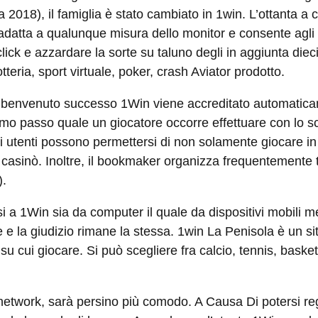
2018), il famiglia è stato cambiato in 1win. L’ottanta a c
si adatta a qualunque misura dello monitor e consente agli
 1 click e azzardare la sorte su taluno degli in aggiunta die
tteria, sport virtuale, poker, crash Aviator prodotto.
ittoria benvenuto successo 1Win viene accreditato automat
primo passo quale un giocatore occorre effettuare con lo s
i utenti possono permettersi di non solamente giocare in 
 casinò. Inoltre, il bookmaker organizza frequentemente 
).
rsi a 1Win sia da computer il quale da dispositivi mobili
le e la giudizio rimane la stessa. 1win La Penisola è un 
su cui giocare. Si può scegliere fra calcio, tennis, baske
 network, sarà persino più comodo. A Causa Di potersi reg