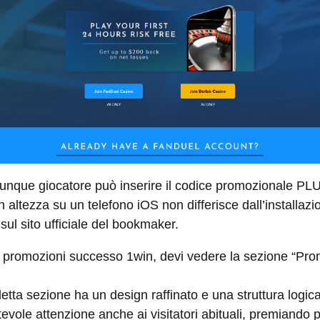
unque giocatore può inserire il codice promozionale PLUS
n altezza su un telefono iOS non differisce dall’installazi
sul sito ufficiale del bookmaker.
e promozioni successo 1win, devi vedere la sezione “Pro
etta sezione ha un design raffinato e una struttura logica
le attenzione anche ai visitatori abituali, premiando pri