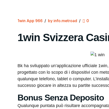
1win App 966
by info.metroad
0
1win Svizzera Cas
Bk ha sviluppato un’applicazione ufficiale 1win,
progettato con lo scopo di i dispositivi con met
qualunque telefono, tablet o computer. L’instal
successo giocare in altezza su partite successo
Bonus Senza Deposito
Qualunque puntata può risultare accompagnata da