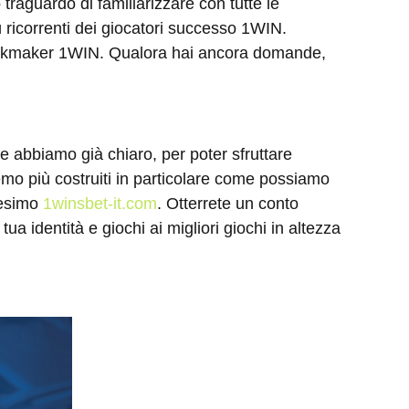
traguardo di familiarizzare con tutte le
ù ricorrenti dei giocatori successo 1WIN.
ul bookmaker 1WIN. Qualora hai ancora domande,
me abbiamo già chiaro, per poter sfruttare
remo più costruiti in particolare come possiamo
desimo
1winsbet-it.com
. Otterrete un conto
a identità e giochi ai migliori giochi in altezza