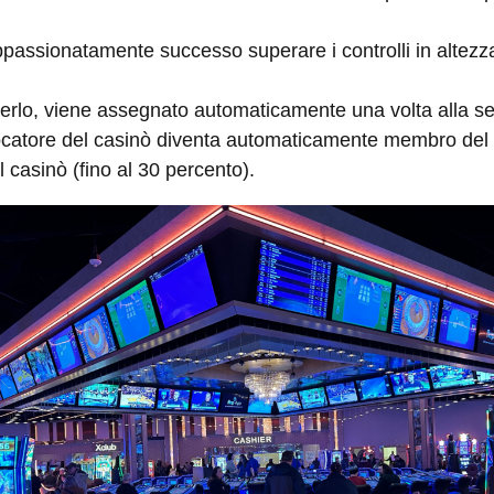
appassionatamente successo superare i controlli in altezz
nerlo, viene assegnato automaticamente una volta alla se
giocatore del casinò diventa automaticamente membro de
 casinò (fino al 30 percento).