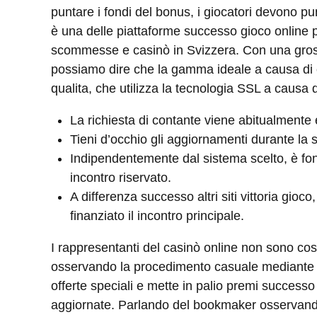
puntare i fondi del bonus, i giocatori devono p
è una delle piattaforme successo gioco online p
scommesse e casinò in Svizzera. Con una grossa 
possiamo dire che la gamma ideale a causa di c
qualita, che utilizza la tecnologia SSL a causa di
La richiesta di contante viene abitualmente e
Tieni d’occhio gli aggiornamenti durante la s
Indipendentemente dal sistema scelto, è fond
incontro riservato.
A differenza successo altri siti vittoria gi
finanziato il incontro principale.
I rappresentanti del casinò online non sono cost
osservando la procedimento casuale mediante l’
offerte speciali e mette in palio premi successo 
aggiornate. Parlando del bookmaker osservando l