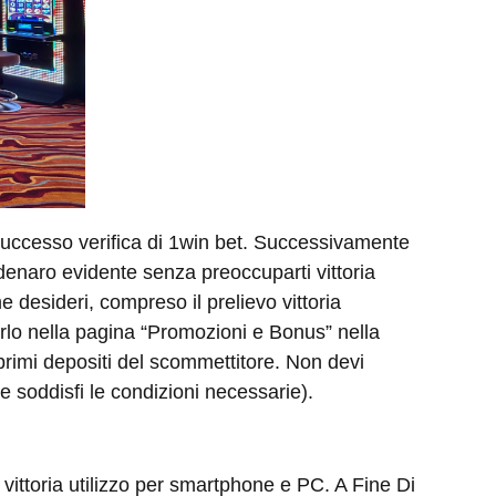
 successo verifica di 1win bet. Successivamente
n denaro evidente senza preoccuparti vittoria
e desideri, compreso il prelievo vittoria
arlo nella pagina “Promozioni e Bonus” nella
primi depositi del scommettitore. Non devi
 soddisfi le condizioni necessarie).
à vittoria utilizzo per smartphone e PC. A Fine Di