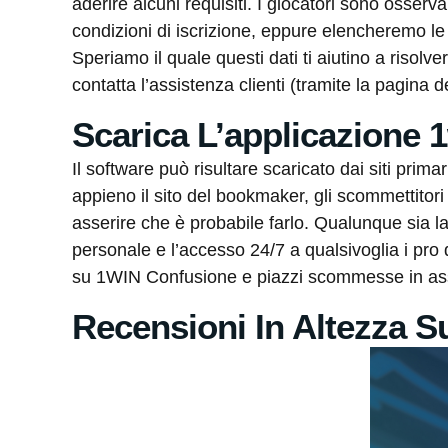
aderire alcuni requisiti. I giocatori sono osser
condizioni di iscrizione, eppure elencheremo le
Speriamo il quale questi dati ti aiutino a risol
contatta l’assistenza clienti (tramite la pagina d
Scarica L’applicazione 
Il software può risultare scaricato dai siti prim
appieno il sito del bookmaker, gli scommettitori
asserire che è probabile farlo. Qualunque sia l
personale e l’accesso 24/7 a qualsivoglia i pro 
su 1WIN Confusione e piazzi scommesse in asse
Recensioni In Altezza