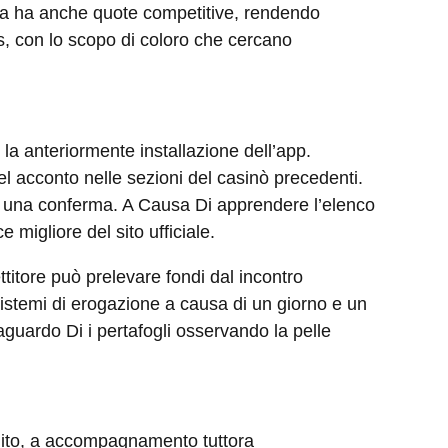
forma ha anche quote competitive, rendendo
ts, con lo scopo di coloro che cercano
 la anteriormente installazione dell’app.
del acconto nelle sezioni del casinò precedenti.
o una conferma. A Causa Di apprendere l’elenco
migliore del sito ufficiale.
titore può prelevare fondi dal incontro
sistemi di erogazione a causa di un giorno e un
uardo Di i pertafogli osservando la pelle
guito, a accompagnamento tuttora