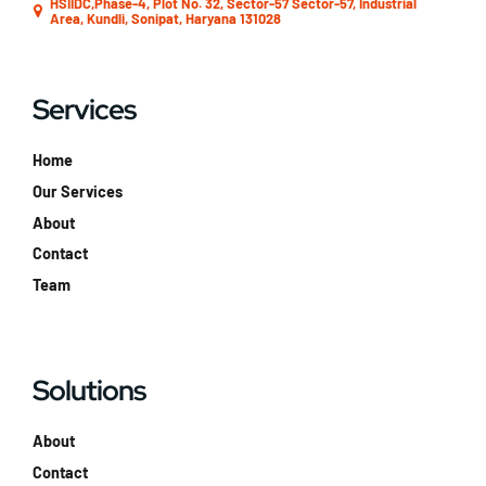
HSIIDC,Phase-4, Plot No. 32, Sector-57 Sector-57, Industrial
Area, Kundli, Sonipat, Haryana 131028
Services
Home
Our Services
About
Contact
Team
Solutions
About
Contact