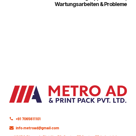
Wartungsarbeiten & Probleme
+91 7065611101
info.metroad@gmail.com