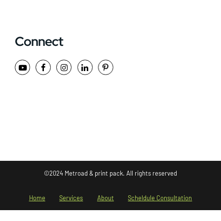
Connect
©2024 Metroad & print pack. All rights reserved
Home
Services
About
Scheldule Consultation