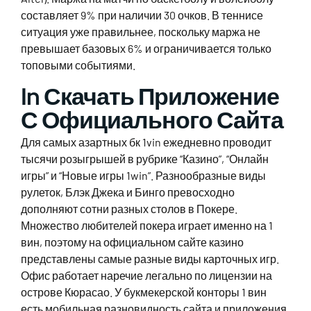
составляет 9% при наличии 30 очков. В теннисе
ситуация уже правильнее, поскольку маржа не
превышает базовых 6% и ограничивается только
топовыми событиями.
In Скачать Приложение
С Официального Сайта
Для самых азартных бк 1vin ежедневно проводит
тысячи розыгрышей в рубрике “Казино”, “Онлайн
игры” и “Новые игры 1win”. Разнообразные виды
рулеток, Блэк Джека и Бинго превосходно
дополняют сотни разных столов в Покере.
Множество любителей покера играет именно на 1
вин, поэтому на официальном сайте казино
представлены самые разные виды карточных игр.
Офис работает наречие легально по лицензии на
острове Кюрасао. У букмекерской конторы 1 вин
есть мобильная разновидность сайта и приложения