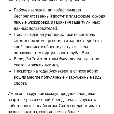
Рабочее зеркала 1вин обеспечивает
беспрепятственный доступ к платформе, обходя
любые блокировки, и гарантия защиту личных
данных пользователей.
После создания учетной записи посетитель
сможет при помощи логина и пароля перейти в
свой профиль и обрести доступ ко всем
возможностям виртуального клуба 1Вин.
Вслед За Тем этого вам будут доступны сотни
слотов и различных игр.
Несмотря на годы букмекера, в список абрис
вошли многие популярные и зарубежные виды
спорта.
Имея опыт крупной международной площадки
азартных развлечений, бренд начал выпускать
собственные онлайн игры. Слоты поддерживают
разные валюты, союз делает их более