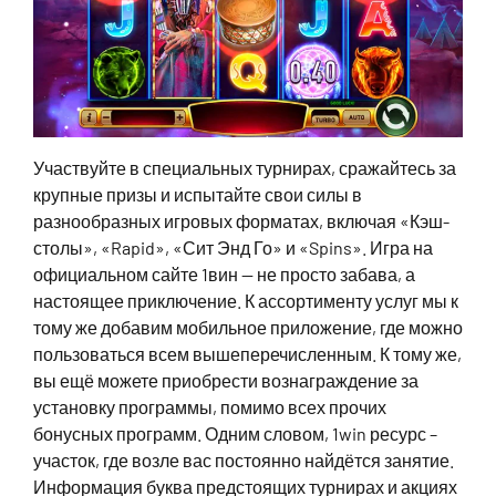
Участвуйте в специальных турнирах, сражайтесь за
крупные призы и испытайте свои силы в
разнообразных игровых форматах, включая «Кэш-
столы», «Rapid», «Сит Энд Го» и «Spins». Игра на
официальном сайте 1вин — не просто забава, а
настоящее приключение. К ассортименту услуг мы к
тому же добавим мобильное приложение, где можно
пользоваться всем вышеперечисленным. К тому же,
вы ещё можете приобрести вознаграждение за
установку программы, помимо всех прочих
бонусных программ. Одним словом, 1win ресурс –
участок, где возле вас постоянно найдётся занятие.
Информация буква предстоящих турнирах и акциях