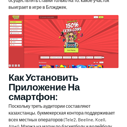
осуществлять ставки только на то, какое участок
выиграет в игре в Блэкджек.
Как Установить
Приложение На
смартфон:
Поскольку треть аудитории составляют
казахстанцы, букмекерская контора поддерживает
всех местных операторов (Tele2, Beeline, Kcell,
Altel). Маржа на матчи по баскетболу и волейболу