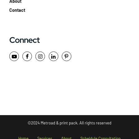
About
Contact
Connect
©2024 Metroad & print pack. All rights reserved
Home
Services
About
Scheldule Consultation