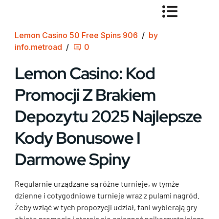
Lemon Casino 50 Free Spins 906
by
info.metroad
0
Lemon Casino: Kod
Promocji Z Brakiem
Depozytu 2025 Najlepsze
Kody Bonusowe I
Darmowe Spiny
Regularnie urządzane są różne turnieje, w tymże
dzienne i cotygodniowe turnieje wraz z pulami nagród.
Żeby wziąć w tych propozycji udział, fani wybierają gry
objęte promocją i starają się osiągnąć najkorzystniejsze