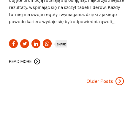
rezultaty, wspinając się na szczyt tabeli liderów. Każdy
turniej ma swoje reguły i wymagania, dzięki z jakiego
powodu kariera wydaje się być odpowiednia gwoli...
SHARE
READ MORE
Older Posts