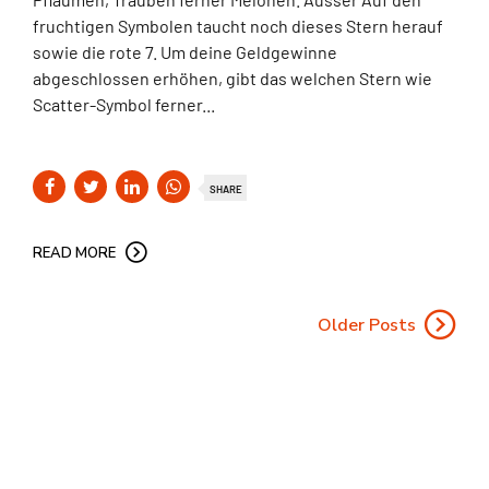
fruchtigen Symbolen taucht noch dieses Stern herauf
sowie die rote 7. Um deine Geldgewinne
abgeschlossen erhöhen, gibt das welchen Stern wie
Scatter-Symbol ferner...
SHARE
READ MORE
Older Posts