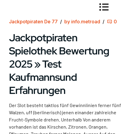
Jackpotpiraten De 77
by info.metroad
0
Jackpotpiraten
Spielothek Bewertung
2025 » Test
Kaufmannsund
Erfahrungen
Der Slot besteht taktlos fünf Gewinnlinien ferner fünf
Walzen, uff (berlinerisch) jenen einander zahlreiche
Frucht-Symbole drehen. Unterhalb Von anderem
vorhanden ist das Kirschen, Zitronen, Orangen,
Pflaumen, Trauben ferner Melonen. Ausser Auf den