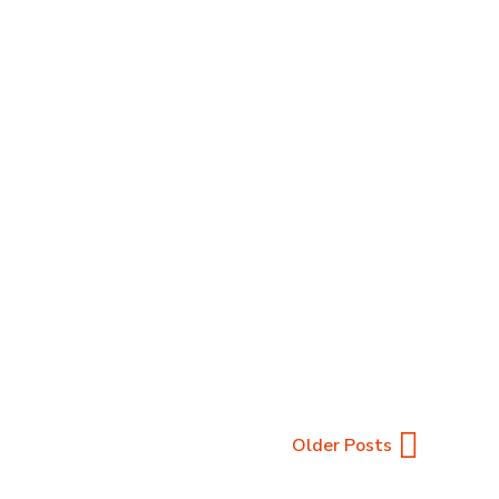
erta
s. É necesario jogar possuindo muita cautela e
do tomo, é impossível manejar em que
READ MORE
Older Posts