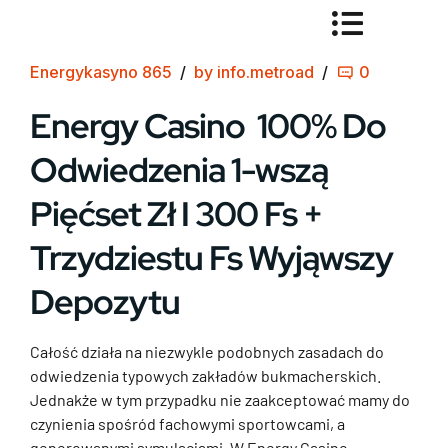
Energykasyno 865
by info.metroad
0
Energy Casino ️ 100% Do
Odwiedzenia 1-wszą
Pięćset Zł I 300 Fs +
Trzydziestu Fs Wyjąwszy
Depozytu
Całość działa na niezwykle podobnych zasadach do
odwiedzenia typowych zakładów bukmacherskich.
Jednakże w tym przypadku nie zaakceptować mamy do
czynienia spośród fachowymi sportowcami, a
generowanymi symulacjami. W Energy Casino