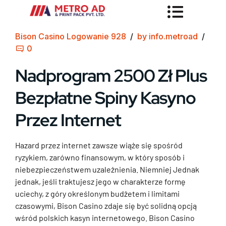
Bison Casino Logowanie 928
by info.metroad
0
Nadprogram 2500 Zł Plus
Bezpłatne Spiny Kasyno
Przez Internet
Hazard przez internet zawsze wiąże się spośród
ryzykiem, zarówno finansowym, w który sposób i
niebezpieczeństwem uzależnienia. Niemniej Jednak
jednak, jeśli traktujesz jego w charakterze formę
uciechy, z góry określonym budżetem i limitami
czasowymi, Bison Casino zdaje się być solidną opcją
wśród polskich kasyn internetowego. Bison Casino