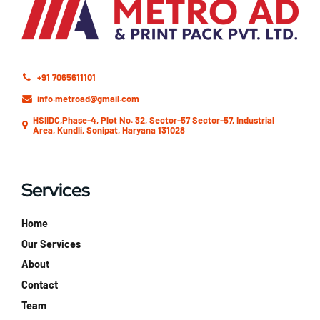
+91 7065611101
info.metroad@gmail.com
HSIIDC,Phase-4, Plot No. 32, Sector-57 Sector-57, Industrial
Area, Kundli, Sonipat, Haryana 131028
Services
Home
Our Services
About
Contact
Team