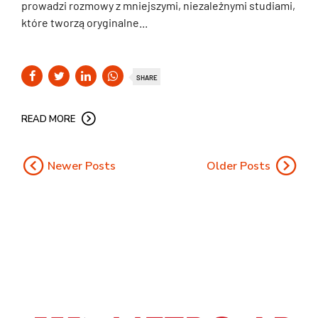
prowadzi rozmowy z mniejszymi, niezależnymi studiami,
które tworzą oryginalne...
SHARE
READ MORE
Newer Posts
Older Posts