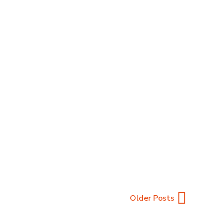
pk E Ios
drão de desbloqueio,” “PIN,” et “Autenticação
weil casa, la cual proporciona, também, uma muy
READ MORE
Older Posts