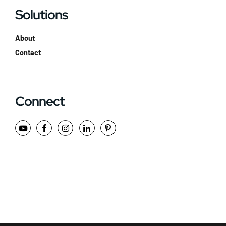
Solutions
About
Contact
Connect