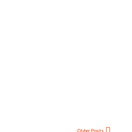
o Search Powerplant
ón, a plataforma responsable completude e
 também na maneira organizada e lógica como o
READ MORE
Older Posts