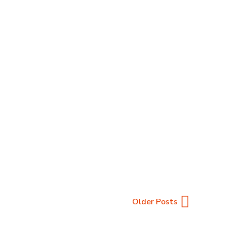
onusu
his etməsi, həm də rəngarəng oyunlar oynayaraq
ə sizə faydalı formal mənbələrə keçidlər
READ MORE
Older Posts