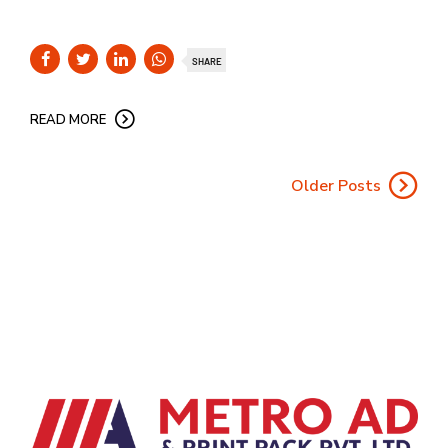
SHARE
READ MORE
Older Posts