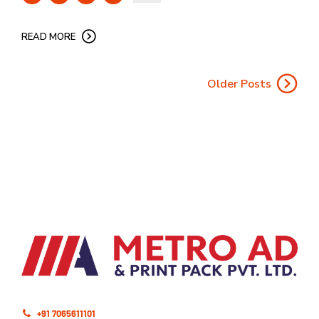
READ MORE
Older Posts
+91 7065611101