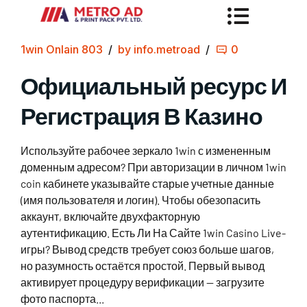
1win Onlain 803
by info.metroad
0
Официальный ресурс И
Регистрация В Казино
Используйте рабочее зеркало 1win с измененным
доменным адресом? При авторизации в личном 1win
coin кабинете указывайте старые учетные данные
(имя пользователя и логин). Чтобы обезопасить
аккаунт, включайте двухфакторную
аутентификацию. Есть Ли На Сайте 1win Casino Live-
игры? Вывод средств требует союз больше шагов,
но разумность остаётся простой. Первый вывод
активирует процедуру верификации — загрузите
фото паспорта...