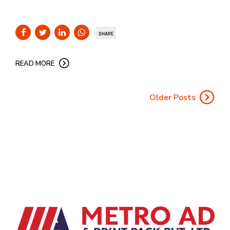
SHARE
READ MORE
Older Posts