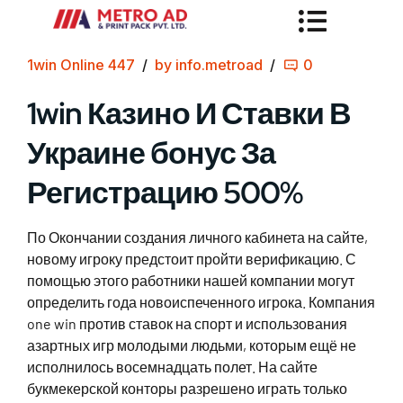
1win Online 447
by info.metroad
0
1win Казино И Ставки В
Украине бонус За
Регистрацию 500%
По Окончании создания личного кабинета на сайте,
новому игроку предстоит пройти верификацию. С
помощью этого работники нашей компании могут
определить года новоиспеченного игрока. Компания
one win против ставок на спорт и использования
азартных игр молодыми людьми, которым ещё не
исполнилось восемнадцать полет. На сайте
букмекерской конторы разрешено играть только