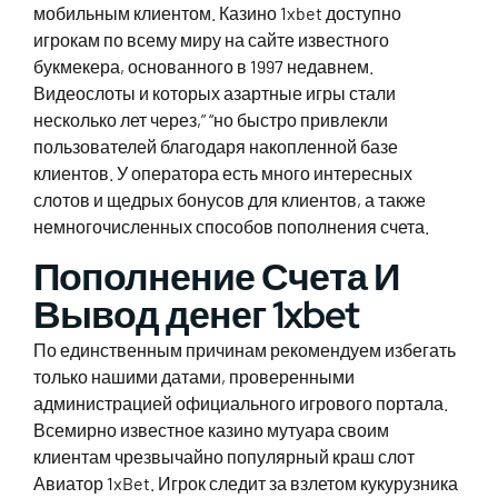
мобильным клиентом. Казино 1xbet доступно
игрокам по всему миру на сайте известного
букмекера, основанного в 1997 недавнем.
Видеослоты и которых азартные игры стали
несколько лет через,” “но быстро привлекли
пользователей благодаря накопленной базе
клиентов. У оператора есть много интересных
слотов и щедрых бонусов для клиентов, а также
немногочисленных способов пополнения счета.
Пополнение Счета И
Вывод денег 1xbet
По единственным причинам рекомендуем избегать
только нашими датами, проверенными
администрацией официального игрового портала.
Всемирно известное казино мутуара своим
клиентам чрезвычайно популярный краш слот
Авиатор 1xBet. Игрок следит за взлетом кукурузника