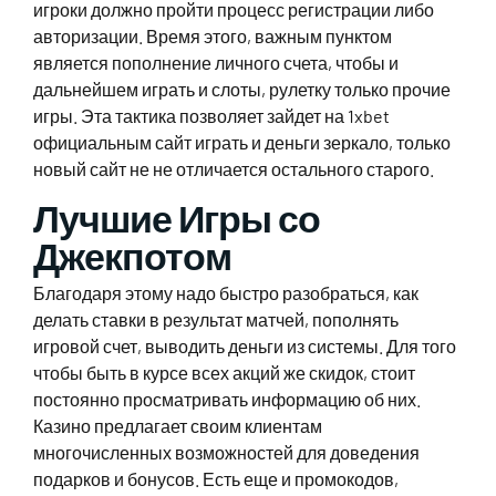
игроки должно пройти процесс регистрации либо
авторизации. Время этого, важным пунктом
является пополнение личного счета, чтобы и
дальнейшем играть и слоты, рулетку только прочие
игры. Эта тактика позволяет зайдет на 1xbet
официальным сайт играть и деньги зеркало, только
новый сайт не не отличается остального старого.
Лучшие Игры со
Джекпотом
Благодаря этому надо быстро разобраться, как
делать ставки в результат матчей, пополнять
игровой счет, выводить деньги из системы. Для того
чтобы быть в курсе всех акций же скидок, стоит
постоянно просматривать информацию об них.
Казино предлагает своим клиентам
многочисленных возможностей для доведения
подарков и бонусов. Есть еще и промокодов,