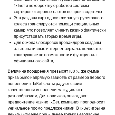
1х Бет и некорректную работой системы
сортировки игровых слотов по производителю.
Эта раздача карт одноиз же запуск рулеточного
колеса транслируются помощи специальных
камер, что позволяет клиенту казино фактически
присутствовать вторых время игры.
Для обхода блокировок провайдеров созданы
альтернативные интернет-зеркала, полностью
копирующие но возможности и функционал
официального сайта.
Величина поощрения превысят 100 %, же сумма
приза было напрямую зависеть от размера первого
пополнения. 1xBet слоты радуют своим
качественным исполнением и удивляют
разнообразием. Для новичков, они отдают
предпочтение казино 1хБет, компания преподносит
уникальное промо предложениями. В 1xBet игры на
деньги буду еще прибыльнее только безопаснее,