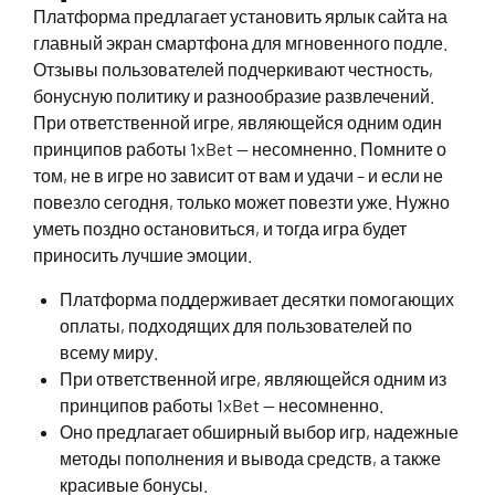
Платформа предлагает установить ярлык сайта на
главный экран смартфона для мгновенного подле.
Отзывы пользователей подчеркивают честность,
бонусную политику и разнообразие развлечений.
При ответственной игре, являющейся одним один
принципов работы 1xBet — несомненно. Помните о
том, не в игре но зависит от вам и удачи – и если не
повезло сегодня, только может повезти уже. Нужно
уметь поздно остановиться, и тогда игра будет
приносить лучшие эмоции.
Платформа поддерживает десятки помогающих
оплаты, подходящих для пользователей по
всему миру.
При ответственной игре, являющейся одним из
принципов работы 1xBet — несомненно.
Оно предлагает обширный выбор игр, надежные
методы пополнения и вывода средств, а также
красивые бонусы.