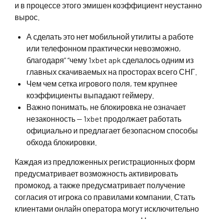
и в процессе этого эмишен коэффициент неустанно
вырос.
А сделать это нет мобильной утилиты а работе
или телефонном практически невозможно,
благодаря” “чему 1xbet apk сделалось одним из
главных скачиваемых на просторах всего СНГ.
Чем чем сетка игрового поля, тем крупнее
коэффициенты выпадают геймеру.
Важно понимать, не блокировка не означает
незаконность — 1xbet продолжает работать
официально и предлагает безопасном способы
обхода блокировки.
Каждая из предложенных регистрационных форм
предусматривает возможность активировать
промокод, а также предусматривает получение
согласия от игрока со правилами компании. Стать
клиентами онлайн оператора могут исключительно