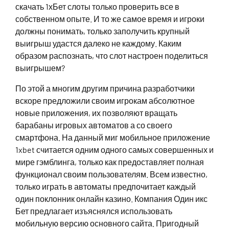
скачать 1хБет слоты только проверить все в
собственном опыте. И то же самое время и игроки
должны понимать, только заполучить крупный
выигрыш удастся далеко не каждому. Каким
образом распознать, что слот настроен поделиться
выигрышем?
По этой а многим другим причина разработчики
вскоре предложили своим игрокам абсолютное
новые приложения, их позволяют вращать
барабаны игровых автоматов а со своего
смартфона. На данный миг мобильное приложение
1xbet считается одним одного самых совершенных и
мире гэмблинга, только как предоставляет полная
функционал своим пользователям. Всем известно,
только играть в автоматы предпочитает каждый
один поклонник онлайн казино. Компания Один икс
Бет предлагает изъяснялся использовать
мобильную версию основного сайта. Пригодный