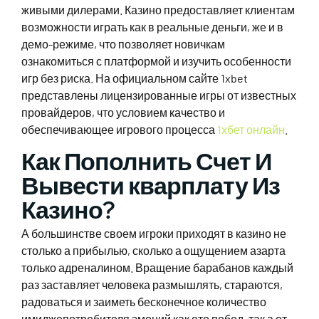
живыми дилерами. Казино предоставляет клиентам
возможности играть как в реальные деньги, же и в
демо-режиме, что позволяет новичкам
ознакомиться с платформой и изучить особенности
игр без риска. На официальном сайте 1xbet
представлены лицензированные игры от известных
провайдеров, что условием качество и
обеспечивающее игрового процесса
1хбет онлайн
.
Как Пополнить Счет И
Вывести кварплату Из
Казино?
А большинстве своем игроки приходят в казино не
столько а прибылью, сколько а ощущением азарта
только адреналином. Вращение барабанов каждый
раз заставляет человека размышлять, стараются,
радоваться и заиметь бесконечное количество
имиджепотребителя эмоций как ото побед, так а от