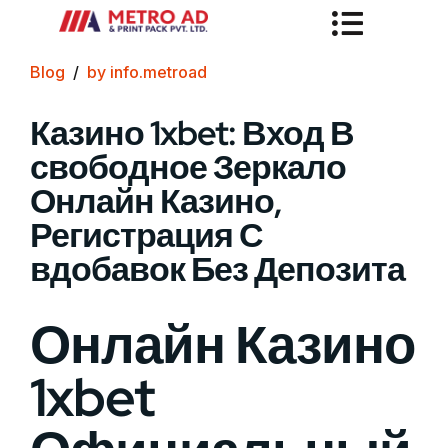
Blog
by info.metroad
Казино 1xbet: Вход В
свободное Зеркало
Онлайн Казино,
Регистрация С
вдобавок Без Депозита
Онлайн Казино
1xbet