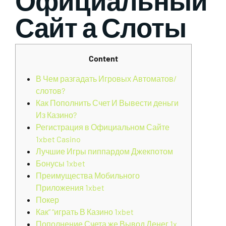
Официальный
Сайт а Слоты
Content
В Чем разгадать Игровых Автоматов/
слотов?
Как Пополнить Счет И Вывести деньги
Из Казино?
Регистрация в Официальном Сайте
1xbet Casino
Лучшие Игры пиппардом Джекпотом
Бонусы 1xbet
Преимущества Мобильного
Приложения 1xbet
Покер
Как” “играть В Казино 1xbet
Пополнение Счета же Вывод Денег 1x