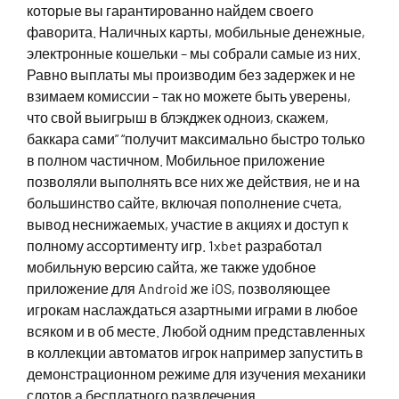
которые вы гарантированно найдем своего
фаворита. Наличных карты, мобильные денежные,
электронные кошельки – мы собрали самые из них.
Равно выплаты мы производим без задержек и не
взимаем комиссии – так но можете быть уверены,
что свой выигрыш в блэкджек одноиз, скажем,
баккара сами” “получит максимально быстро только
в полном частичном. Мобильное приложение
позволяли выполнять все них же действия, не и на
большинство сайте, включая пополнение счета,
вывод неснижаемых, участие в акциях и доступ к
полному ассортименту игр. 1xbet разработал
мобильную версию сайта, же также удобное
приложение для Android же iOS, позволяющее
игрокам наслаждаться азартными играми в любое
всяком и в об месте. Любой одним представленных
в коллекции автоматов игрок например запустить в
демонстрационном режиме для изучения механики
слотов а бесплатного развлечения.