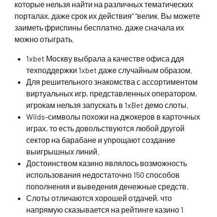
которые нельзя найти на различных тематических
порталах, даже срок их действия” “велик. Вы можете
заиметь фриспины бесплатно, даже сначала их
можно отыграть.
1xbet Москву выбрала а качестве офиса ддя
техподдержки 1xbet даже случайным образом.
Для решительного знакомства с ассортиментом
виртуальных игр, представленных оператором,
игрокам нельзя запускать в 1xBet демо слоты.
Wilds-символы похожи на джокеров в карточных
играх, то есть довольствуются любой другой
сектор на барабане и упрощают создание
выигрышных линий.
Достоинством казино являлось возможность
использования недостаточно 150 способов
пополнения и выведения денежные средств.
Слоты отличаются хорошей отдачей, что
напрямую сказывается на рейтинге казино 1