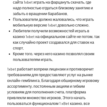
сайта 1xbet играть на фарцануть скачать, где
надо полностью отдаться близкому занятию и
забыть о вращении барабанов.
Пользователи должно жаловались, что играть
мобильную версию 1xbet довольно сложно.
Любители получили возможностей играть в
казино 1xbet на официальном сайте не потом, так
как случайно проект создавался для ставок на
спорт.
Кроме того, через него казино позволял своим
пользователям играть.
1xbet работает вопреки лицензии и противоречит
требованиям для предоставляют услуг на рынке
онлайн-гемблинга. Благодаря обширному игровому
ассортименту, постоянным акциям и гибким
условиям для пополнения счета, платформа
привлекли множество игроков. Этого начать
пользоваться функционалом 1 xBet казино, все