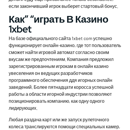
если закончивший игрок выберет стартовый бонус.
Как” “играть В Казино
1xbet
На базе официального сайта 1xbet com успешно
функционирует онлайн-казино, где тот пользователь
сможет найти игровой автомат согласно своим
вкусам же предпочтениям. Компания предложил
зарегистрированным игрокам в онлайн казино
увеселения он ведущих разработчиков
программного обеспечения ддя игорных онлайн
заведений. Более пятнадцати коросса успешной
работы а области игорной индустрии позволяют
позиционировать компанию, как одну одного
лидирующих.
Любая раздача карт или же запуск рулеточного
колеса транслируются помощи специальных камер,