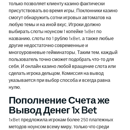
только позволяет клиенту казино фактически
присутствовать во время игры. Поклонники казино
смогут обнаружить сотни игровых автоматов на
любую темы и на иной вкус. Игроки должно
выбирать слоты ноунсом 1 копейке 1xBet по
названию, слоты по 1 рублю 1xBet, а также любые
другие недостаточно современные и
многоуровневые гейминаторы. Таким тем, каждый
пользователь точно сможет подобрать что-то для
себя. И онлайн казино любой вращение слота или
сделать игрока дельцом. Комиссия на вывод
указывается при выбор способа и всегда равна
нулю.
Пополнение Счета же
Вывод Денег 1x Bet
1xBet предложила игрокам более 250 платежных
методов ноунсом всему миру, только что среди