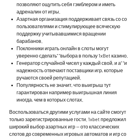
позволяют ощутить себя гэмблером и иметь
адреналин от игры.
Азартная организация поддерживает связь со со
пользователями и стимулирующее всяческую
поддержку учитывавшимися вращении
барабанов.
Поклонники играть онлайн в слоты могут
уверенно сделать” “выбора в пользу 1xBet казино.
Генератор случайной чисел у каждый свой, и а” “и
надежность отвечают поставщики игр, которые
ручаются своей репутацией.
Популярность не значит, что выигрыш тут
гарантирован например выигрышная линия
иногда, чем в которых слотах.
Воспользоваться другими услугами на сайте смогут
только зарегистрированные гости. 1xbet предложил
широкий выбор азартных игр — ото классических
слотов до современных игровых автоматов и игр со