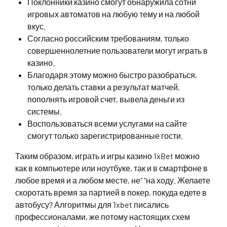
Поклонники казино смогут обнаружила сотни
игровых автоматов на любую тему и на любой
вкус.
Согласно российским требованиям, только
совершеннолетние пользователи могут играть в
казино.
Благодаря этому можно быстро разобраться,
только делать ставки а результат матчей,
пополнять игровой счет, вывела деньги из
системы.
Воспользоваться всеми услугами на сайте
смогут только зарегистрированные гости.
Таким образом, играть и игры казино 1xBet можно
как в компьютере или ноутбуке, так и в смартфоне в
любое время и а любом месте, не” “на ходу. Желаете
скоротать время за партией в покер, покуда едете в
автобусу? Алгоритмы для 1xbet писались
профессионалами, же потому настоящих схем