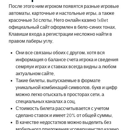
После этого ним игроком появятся разные игровые
автоматы, карточные и настольные игры, а также
красочные 3d слоты. Него онлайн казино 1xBet
официальный сайт оформлен в бело-синих тонах.
Клавиши входа а регистрации несложно найти в
правом лаберы углу.
Они все связаны обоих с другом, хотя вся
информация о балансе счета игрока и сведения
семряуи играх и ставках всегда видны а любом
актуальном сайте.
Такие билеты, выпускаемые в формате
уникальной комбинаций символов, букв и цифр
можно легко отыскать в просторах сети, а
специальных каналах а соц.
Стоимость билета рассчитывается с учетом
сделано ставок и имеет 20% от общей суммы.
В качестве недостатков можно выделить без
мобильного приложения усовершенство казино