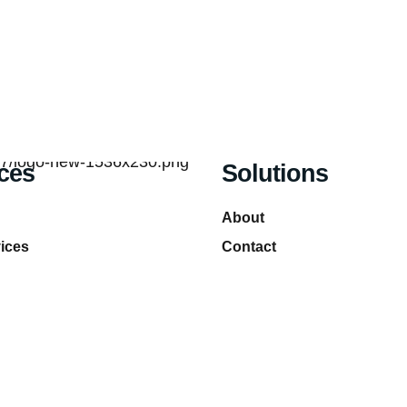
ces
Solutions
About
ices
Contact