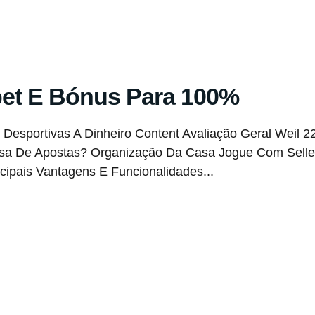
2bet E Bónus Para 100%
s Desportivas A Dinheiro Content Avaliação Geral Weil 
 De Apostas? Organização Da Casa Jogue Com Sellers
cipais Vantagens E Funcionalidades...